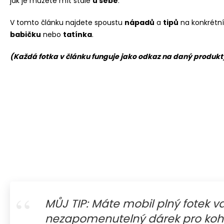
jak je můžete mít stále
u sebe
.
LŽIČKA S GRAVÍROVÁNÍM - ZLATÁ
189 Kč
V tomto článku najdete spoustu
nápadů
a
tipů
na konkrétní
babičku
nebo
tatínka
.
(Každá fotka v článku funguje jako odkaz na daný produkt
MŮJ TIP: Máte mobil plný fotek v
nezapomenutelný dárek pro kohok