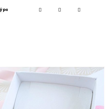
Hledat
Přihlášení
Nákupní
ý poukaz
Jak to funguje
Vše o gravírování
košík
Následující