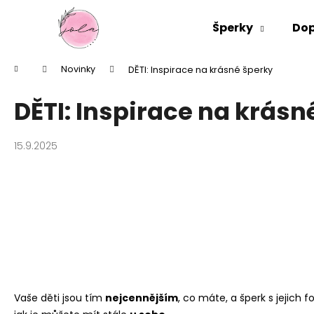
K
Přejít
na
o
Šperky
Dop
obsah
Zpět
Zpět
š
do
do
í
Domů
Novinky
DĚTI: Inspirace na krásné šperky
k
obchodu
obchodu
DĚTI: Inspirace na krásn
15.9.2025
Vaše děti jsou tím
nejcennějším
, co máte, a šperk s jejich