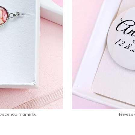
opečenou maminku.
Přívěse