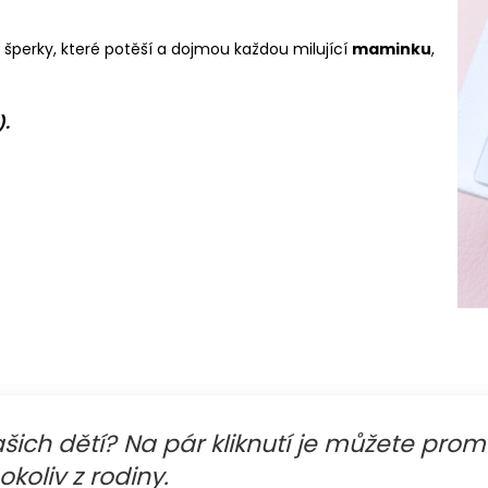
OCELOVÝ ŘETÍZEK TLAPKA S
VÝHODNA SADA |
GRAVÍROVÁNÍM JMÉNA PEJSKA
KLÍČE PREMIUM 
GRAVÍROVÁNÍM
 šperky, které potěší a dojmou každou milující
maminku
,
570 Kč
735 Kč
).
ašich dětí? Na pár kliknutí je můžete prom
oliv z rodiny.