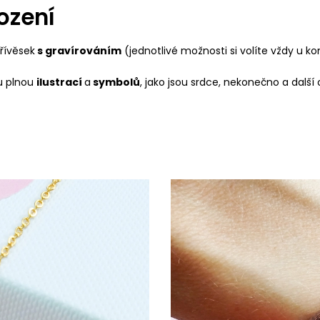
ození
přívěsek
s gravírováním
(jednotlivé možnosti si volíte vždy u k
ku plnou
ilustrací
a
symbolů
, jako jsou srdce, nekonečno a další