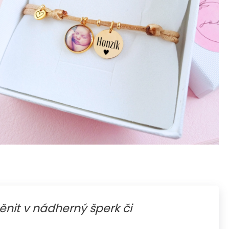
 2 KS PŘÍVĚSEK NA
S FOTKOU A
ěnit v nádherný šperk či