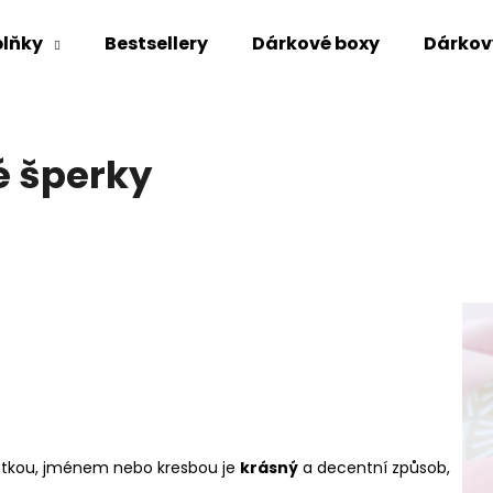
lňky
Bestsellery
Dárkové boxy
Dárkov
Co potřebujete najít?
é šperky
HLEDAT
Doporučujeme
 fotkou, jménem nebo kresbou je
krásný
a decentní způsob,