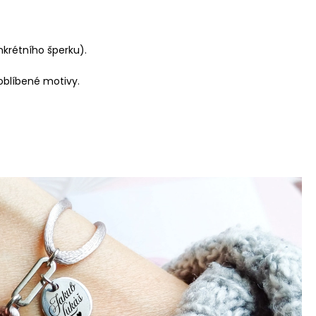
onkrétního šperku).
 oblíbené motivy.