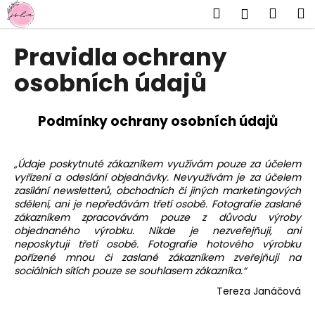
K
Přejít
Hledat
Náku
M
Přihlášen
na
o
obsah
Zpět
Zpět
košík
š
Pravidla ochrany
í
C
osobních údajů
k
o
p
Podmínky ochrany osobních údajů
o
t
„Údaje poskytnuté zákazníkem využívám pouze za účelem
ř
vyřízení a odeslání objednávky. Nevyužívám je za účelem
e
zasílání newsletterů, obchodních či jiných marketingových
b
sdělení, ani je nepředávám třetí osobě. Fotografie zaslané
zákazníkem zpracovávám pouze z důvodu výroby
u
objednaného výrobku. Nikde je nezveřejňuji, ani
j
neposkytuji třetí osobě. Fotografie hotového výrobku
e
pořízené mnou či zaslané zákazníkem zveřejňuji na
sociálních sítích pouze se souhlasem zákazníka.“
t
Tereza Janáčová
e
n