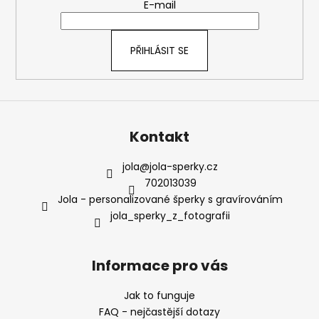
t
E-mail
í
PŘIHLÁSIT SE
Kontakt
jola
@
jola-sperky.cz
702013039
Jola - personalizované šperky s gravírováním
jola_sperky_z_fotografii
Informace pro vás
Jak to funguje
FAQ - nejčastější dotazy