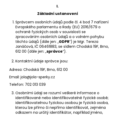
a
I.
j
Základní ustanovení
í
Správcem osobních údajů podle čl. 4 bod 7 nařízení
t
Evropského parlamentu a Rady (EU) 2016/679 o
?
ochraně fyzických osob v souvislosti se
zpracováním osobních údajů a o volném pohybu
těchto údajů (dále jen: „
GDPR
”) je Mgr. Tereza
Janáčová, IČ 06461883, se sídlem Chodská 19F, Brno,
612 00 (dále jen: „
správce
“).
HLEDAT
Kontaktní údaje správce jsou:
Adresa: Chodská 19F, Brno, 612 00
Email: jola@jola-sperky.cz
D
Telefon: 702 013 039
o
p
Osobními údaji se rozumí veškeré informace o
identifikované nebo identifikovatelné fyzické osobě;
o
identifikovatelnou fyzickou osobou je fyzická osoba,
r
kterou lze přímo či nepřímo identifikovat, zejména
u
odkazem na určitý identifikátor, například jméno,