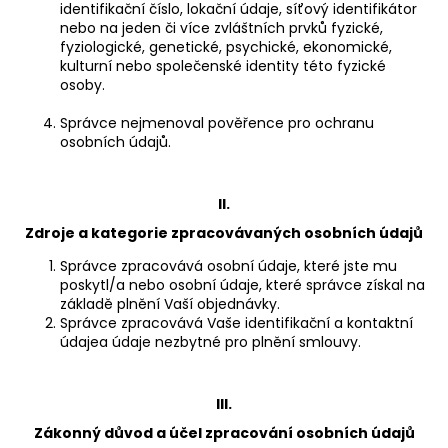
č
identifikační číslo, lokační údaje, síťový identifikátor
u
nebo na jeden či více zvláštních prvků fyzické,
j
fyziologické, genetické, psychické, ekonomické,
e
kulturní nebo společenské identity této fyzické
osoby.
m
e
Správce nejmenoval pověřence pro ochranu
osobních údajů.
VÝHODNÁ
SADA
II.
|
OCELOVÉ
Zdroje a kategorie zpracovávaných osobních údajů
PÁROVÉ
NÁRAMKY
Správce zpracovává osobní údaje, které jste mu
S
poskytl/a nebo osobní údaje, které správce získal na
GRAVÍROVÁNÍM
základě plnění Vaší objednávky.
1
Správce zpracovává Vaše identifikační a kontaktní
125
údajea údaje nezbytné pro plnění smlouvy.
Kč
III.
Zákonný důvod a účel zpracování osobních údajů