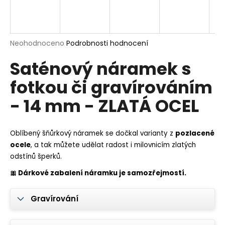
a
j
í
Průměrné
Neohodnoceno
Podrobnosti hodnocení
t
hodnocení
?
Saténový náramek s
produktu
je
fotkou či gravírováním
0,0
z
- 14 mm - ZLATÁ OCEL
5
hvězdiček.
HLEDAT
Oblíbený šňůrkový náramek se dočkal varianty z
pozlacené
ocele
, a tak můžete udělat radost i milovnicím zlatých
odstínů šperků.
D
o
🎀 Dárkové zabalení náramku je samozřejmostí.
p
o
Gravírování
r
u