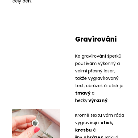
celý den.
Gravírování
Ke gravírování šperků
používám výkonný a
velmi přesný laser,
takže vygravírovaný
text, obrázek či otisk je
tmavý
a
hezky
výrazný
.
Kromě textu vám ráda
vygravíruji i
otisk,
kresbu
či
jiný
obrázek
. Pokud