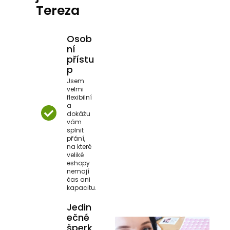
Tereza
Osob
ní
přístu
p
Jsem
velmi
flexibilní
a
dokážu
vám
splnit
přání,
na které
veliké
eshopy
nemají
čas ani
kapacitu.
Jedin
ečné
šperk