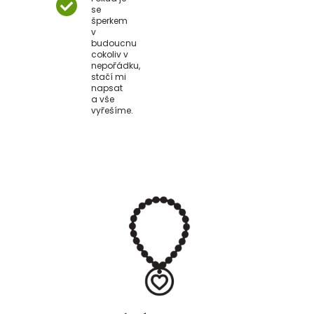
se
šperkem
v
budoucnu
cokoliv v
nepořádku,
stačí mi
napsat
a vše
vyřešíme.