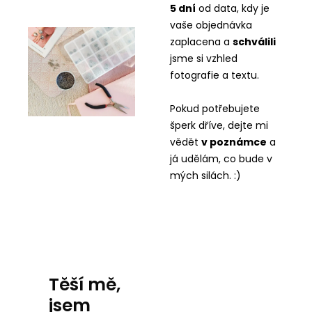
5 dní
od data, kdy je
vaše objednávka
zaplacena a
schválili
jsme si vzhled
fotografie a textu.
Pokud potřebujete
šperk dříve, dejte mi
vědět
v
poznámce
a
já udělám, co bude v
mých silách. :)
Těší mě,
jsem