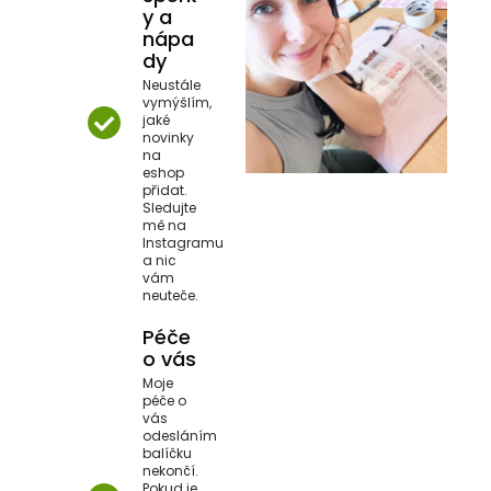
y a
nápa
dy
Neustále
vymýšlím,
jaké
novinky
na
eshop
přidat.
Sledujte
mě na
Instagramu
a nic
vám
neuteče.
Péče
o vás
Moje
péče o
vás
odesláním
balíčku
nekončí.
Pokud je