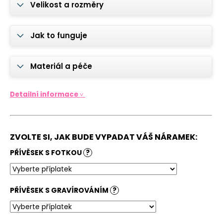
č
Velikost a rozměry
u
j
e
Jak to funguje
m
e
Materiál a péče
ELEGANTNÍ
NÁRAMEK
Detailní informace ˅
S
GRAVÍROVÁNÍM
-
PLOCHÝ
HÁDEK
ZVOLTE SI, JAK BUDE VYPADAT VÁŠ NÁRAMEK:
750
PŘÍVĚSEK S FOTKOU
?
Kč
PŘÍVĚSEK S GRAVÍROVÁNÍM
?