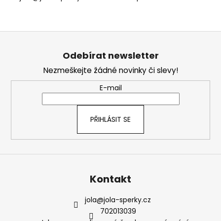
Z
á
Odebírat newsletter
p
Nezmeškejte žádné novinky či slevy!
a
t
E-mail
í
PŘIHLÁSIT SE
Kontakt
jola
@
jola-sperky.cz
702013039