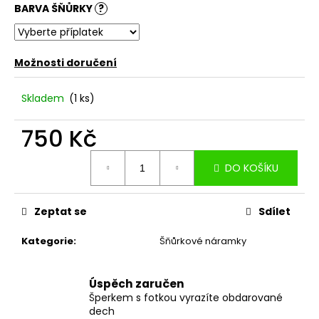
BARVA ŠŇŮRKY
?
Možnosti doručení
Skladem
(1 ks)
750 Kč
Měrná
DO KOŠÍKU
cena:
Zeptat se
Sdílet
Kategorie
:
Šňůrkové náramky
Úspěch zaručen
Šperkem s fotkou vyrazíte obdarované
dech