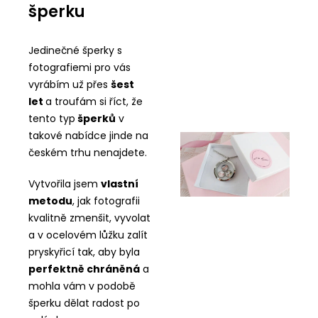
šperku
Jedinečné šperky s
fotografiemi pro vás
vyrábím už přes
šest
let
a troufám si říct, že
tento typ
šperků
v
takové nabídce jinde na
českém trhu nenajdete.
Vytvořila jsem
vlastní
metodu
, jak fotografii
kvalitně zmenšit, vyvolat
a v ocelovém lůžku zalít
pryskyřicí tak, aby byla
perfektně chráněná
a
mohla vám v podobě
šperku dělat radost po