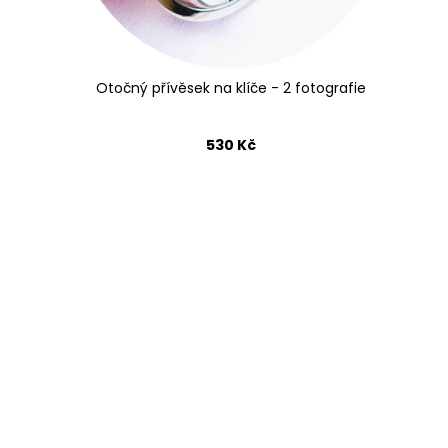
k
t
ů
Otočný přívěsek na klíče - 2 fotografie
530 Kč