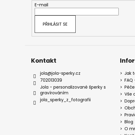
t
E-mail
í
PŘIHLÁSIT SE
Kontakt
Info
jola
@
jola-sperky.cz
Jak 
702013039
FAQ -
Jola - personalizované šperky s
Péče
gravírováním
Vše 
jola_sperky_z_fotografii
Dopr
Obch
Prav
Blog
O m