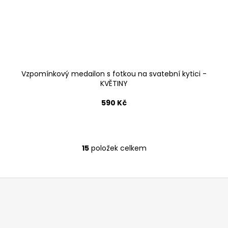
Vzpomínkový medailon s fotkou na svatební kytici -
KVĚTINY
590 Kč
15
položek celkem
O
v
l
á
d
a
c