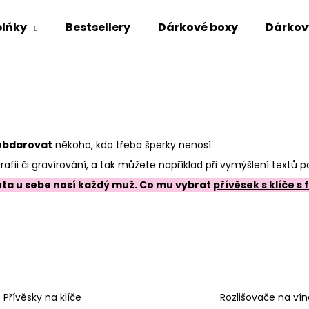
lňky
Bestsellery
Dárkové boxy
Dárkov
Co potřebujete najít?
HLEDAT
obdarovat
někoho, kdo třeba šperky nenosí.
rafii či gravírování, a tak můžete například při vymýšlení textů 
auta u sebe nosí každý muž. Co mu vybrat
přívěsek s klíče s
Doporučujeme
Přívěsky na klíče
Rozlišovače na vín