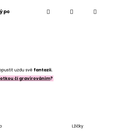
Hledat
Přihlášení
Nákupní
ý poukaz
Jak to funguje
Vše o gravírování
košík
popustit uzdu své
fantazii.
 fotkou či gravírováním
?
Následující
o
Lžičky