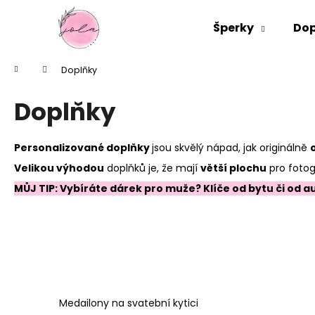
K
Přejít
na
o
Šperky
Dop
obsah
Zpět
Zpět
š
do
do
í
Domů
Doplňky
k
obchodu
obchodu
Doplňky
Personalizované doplňky
jsou skvělý nápad, jak originálně
Velikou výhodou
doplňků je, že mají
větší plochu
pro fotog
MŮJ TIP: Vybíráte dárek pro muže? Klíče od bytu či od 
Medailony na svatební kytici