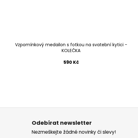
Vzpomínkový medailon s fotkou na svatební kytici -
KOLEČKA
590 Kč
Z
á
Odebírat newsletter
p
Nezmeškejte žádné novinky či slevy!
a