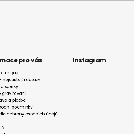
í
p
r
v
k
y
v
ý
p
rmace pro vás
Instagram
i
s
to funguje
u
 nejčastější dotazy
 o šperky
o gravírování
ava a platba
odní podmínky
idla ochrany osobních údajů
ně