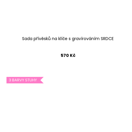
Sada přívěsků na klíče s gravírováním SRDCE
570 Kč
3 BARVY STUHY