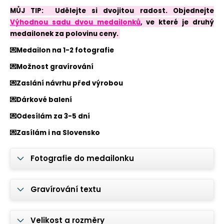
č
u
MŮJ TIP: Udělejte si dvojitou radost. Objednejte
j
Výhodnou sadu dvou medailonků
, ve které je druhý
e
medailonek za polovinu ceny.
m
💌Medailon na 1-2 fotografie
e
💌Možnost gravírování
💌Zaslání návrhu před výrobou
OTEVÍRACÍ
MEDAILON
💌Dárkové balení
S
FOTKOU
💌Odesílám za 3-5 dní
A
GRAVÍROVÁNÍM
💌Zasílám i na Slovensko
-
OCELOVÉ
SRDCE
Fotografie do medailonku
950
Kč
Gravírování textu
Velikost a rozměry