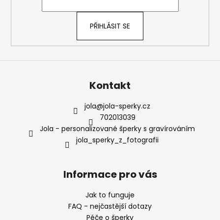
í
PŘIHLÁSIT SE
Kontakt
jola
@
jola-sperky.cz
702013039
Jola - personalizované šperky s gravírováním
jola_sperky_z_fotografii
Informace pro vás
Jak to funguje
FAQ - nejčastější dotazy
Péče o šperky