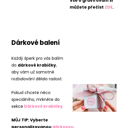
Vše o gravírování si
můžete přečíst
ZDE
.
Dárkové balení
Každý šperk pro vás balím
do
dárkové krabičky
,
aby vám už samotné
rozbalování dělalo radost.
Pokud chcete něco
speciálního, mrkněte do
sekce
Dárkové krabičky
.
MŮJ TIP: Vyberte
personalizovanou
dárkovou