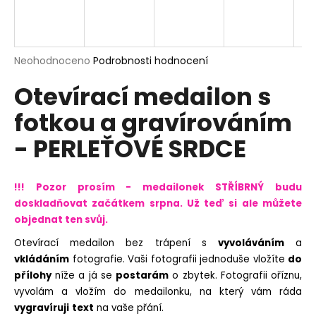
a
j
í
Průměrné
Neohodnoceno
Podrobnosti hodnocení
t
hodnocení
?
Otevírací medailon s
produktu
je
fotkou a gravírováním
0,0
z
- PERLEŤOVÉ SRDCE
5
hvězdiček.
HLEDAT
!!! Pozor prosím - medailonek STŘÍBRNÝ budu
doskladňovat začátkem srpna. Už teď si ale můžete
objednat ten svůj.
D
o
Otevírací medailon bez trápení s
vyvoláváním
a
p
vkládáním
fotografie.
Vaši fotografii jednoduše vložíte
do
o
přílohy
níže a já se
postarám
o zbytek. Fotografii oříznu,
r
vyvolám a vložím do medailonku, na který vám ráda
u
vygravíruji
text
na vaše přání.