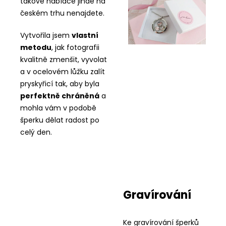
takové nabídce jinde na
českém trhu nenajdete.
Vytvořila jsem
vlastní
metodu
, jak fotografii
kvalitně zmenšit, vyvolat
a v ocelovém lůžku zalít
pryskyřicí tak, aby byla
perfektně chráněná
a
mohla vám v podobě
šperku dělat radost po
celý den.
Gravírování
Ke gravírování šperků