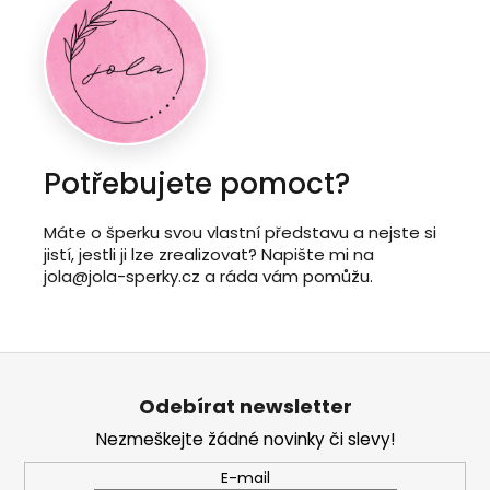
Potřebujete pomoct?
Máte o šperku svou vlastní představu a nejste si
jistí, jestli ji lze zrealizovat? Napište mi na
jola@jola-sperky.cz a ráda vám pomůžu.
Z
á
Odebírat newsletter
p
Nezmeškejte žádné novinky či slevy!
a
t
E-mail