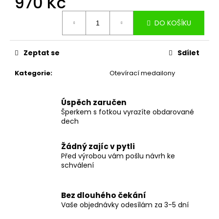
970 Kč
Měrná
DO KOŠÍKU
cena:
Zeptat se
Sdílet
Kategorie
:
Otevírací medailony
Úspěch zaručen
Šperkem s fotkou vyrazíte obdarované
dech
Žádný zajíc v pytli
Před výrobou vám pošlu návrh ke
schválení
Bez dlouhého čekání
Vaše objednávky odesílám za 3-5 dní