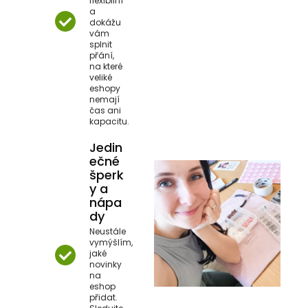
flexibilní
a
dokážu
vám
splnit
přání,
na které
veliké
eshopy
nemají
čas ani
kapacitu.
Jedin
ečné
šperk
y a
nápa
dy
Neustále
vymýšlím,
jaké
novinky
na
eshop
přidat.