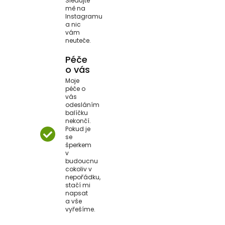
Sledujte
mě na
Instagramu
a nic
vám
neuteče.
Péče
o vás
Moje
péče o
vás
odesláním
balíčku
nekončí.
Pokud je
se
šperkem
v
budoucnu
cokoliv v
nepořádku,
stačí mi
napsat
a vše
vyřešíme.