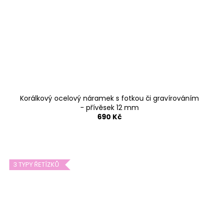
Korálkový ocelový náramek s fotkou či gravírováním
- přívěsek 12 mm
690 Kč
3 TYPY ŘETÍZKŮ