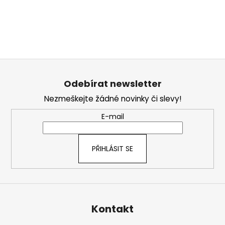
Z
á
Odebírat newsletter
p
Nezmeškejte žádné novinky či slevy!
a
t
E-mail
í
PŘIHLÁSIT SE
Kontakt