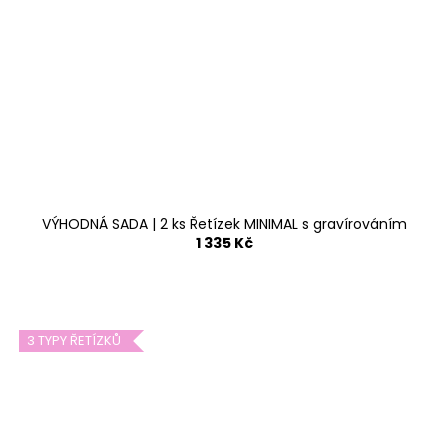
VÝHODNÁ SADA | 2 ks Řetízek MINIMAL s gravírováním
1 335 Kč
3 TYPY ŘETÍZKŮ