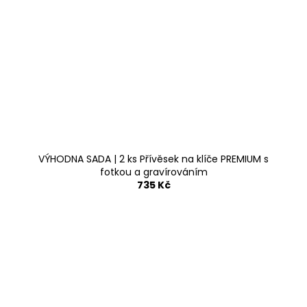
VÝHODNA SADA | 2 ks Přívěsek na klíče PREMIUM s
fotkou a gravírováním
735 Kč