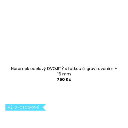
Náramek ocelový DVOJITÝ s fotkou či gravírováním -
16 mm
750 Kč
AŽ 10 FOTOGRAFIÍ