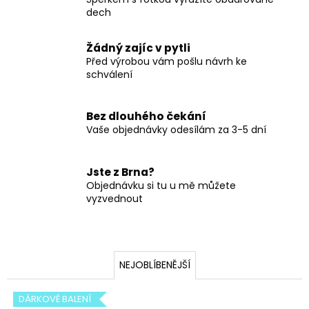
č
dech
u
j
e
Žádný zajíc v pytli
m
Před výrobou vám pošlu návrh ke
schválení
e
Bez dlouhého čekání
1
+
Vaše objednávky odesílám za 3-5 dní
1
ZDARMA
|
Jste z Brna?
SADA
Objednávku si tu u mě můžete
PERSONALIZOVANÝCH
vyzvednout
NÁRAMKŮ
S
FOTOGRAFIÍ
750
Kč
NEJOBLÍBENĚJŠÍ
DÁRKOVÉ BALENÍ