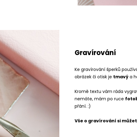
Gravírování
Ke gravírování šperků použív
obrázek či otisk je
tmavý
a h
Kromě textu vám ráda vygraví
nemáte, mám po ruce
foto
přání. :)
Vše o gravírování si může