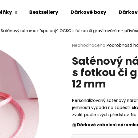
lňky
Bestsellery
Dárkové boxy
Dárkov
Saténový náramek "spojený" OČKO s fotkou či gravírováním - přívě
Co potřebujete najít?
Průměrné
Neohodnoceno
Podrobnosti h
hodnocení
Saténový n
produktu
HLEDAT
je
s fotkou či 
0,0
z
12 mm
5
Doporučujeme
hvězdiček.
Personalizovaný saténový nára
jemnosti vypadá na zápěstí
sk
zvolit podle svých představ. Na
🎀 Dárkové zabalení náramk