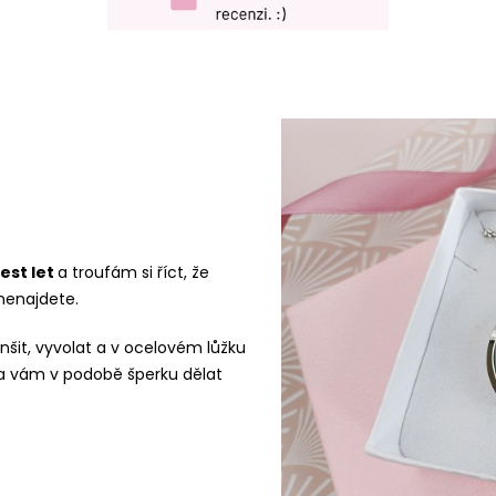
est let
a troufám si říct, že
nenajdete.
menšit, vyvolat a v ocelovém lůžku
 vám v podobě šperku dělat