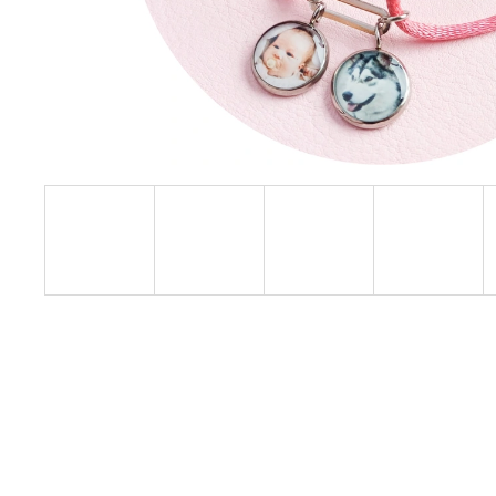
ŘETÍZEK ANDÍLEK S FOTKOU ČI
GRAVÍROVÁNÍM - PŘÍVĚSEK 16 MM
890 Kč