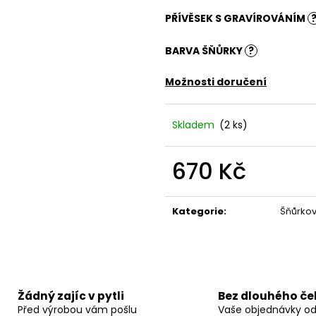
PŘÍVĚSEK S GRAVÍROVÁNÍM
BARVA ŠŇŮRKY
?
Možnosti doručení
Skladem
(2 ks)
670 Kč
Měrná
cena:
Kategorie
:
Šňůrko
Žádný zajíc v pytli
Bez dlouhého če
Před výrobou vám pošlu
Vaše objednávky o