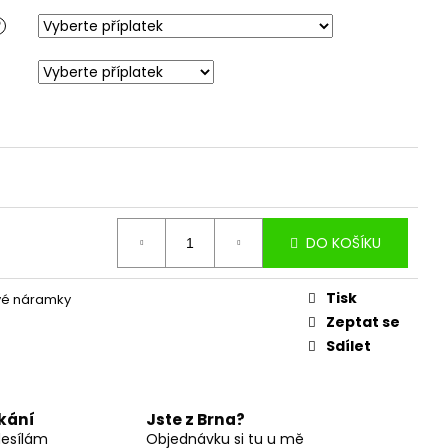
?
DO KOŠÍKU
Tisk
vé náramky
Zeptat se
Sdílet
kání
Jste z Brna?
desílám
Objednávku si tu u mě