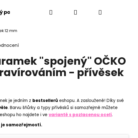
Hledat
Přihlášení
Nákupní
ý poukaz
Jak to funguje
Vše o gravírování
sek 12 mm
košík
odnocení
áramek "spojený" OČKO
gravírováním - přívěsek
mek je jedním z
bestsellerů
eshopu. A zaslouženě! Díky své
věle
. Barvu šňůrky a typy přívěsků si samozřejmě můžete
 eshopu ho najdete i ve
variantě s pozlacenou ocelí
.
Následující
u je samozřejmostí.