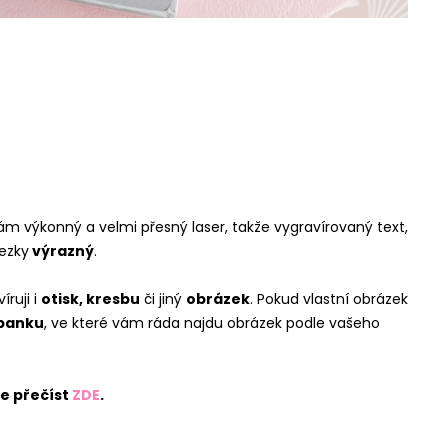
ám výkonný a velmi přesný laser, takže vygravírovaný text,
ezky
výrazný
.
ruji i
otisk, kresbu
či jiný
obrázek
. Pokud vlastní obrázek
banku
, ve které vám ráda najdu obrázek podle vašeho
te přečíst
ZDE
.