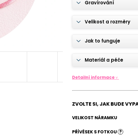
ŘETÍZEK TLAPKA S FOTKOU ČI
ELEGANTNÍ NÁR
Gravírování
GRAVÍROVÁNÍM - PŘÍVĚSEK 16 MM
- PLOCHÝ HÁDE
890 Kč
750 Kč
Velikost a rozměry
Jak to funguje
Materiál a péče
Detailní informace ˅
ZVOLTE SI, JAK BUDE VY
VELIKOST NÁRAMKU
PŘÍVĚSEK S FOTKOU
?