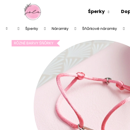
K
Přejít
na
o
Šperky
Dop
obsah
Zpět
Zpět
š
do
do
í
Domů
Šperky
Náramky
Šňůrkové náramky
k
obchodu
obchodu
RŮZNÉ BARVY ŠŇŮRKY