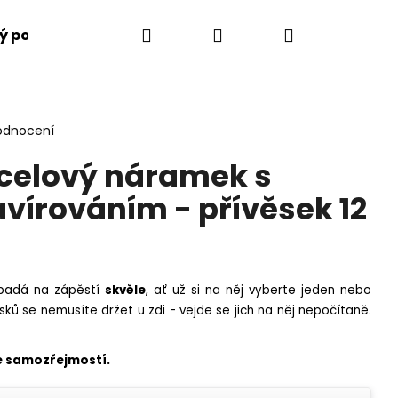
Hledat
Přihlášení
Nákupní
ý poukaz
Jak to funguje
Vše o gravírování
m
košík
odnocení
celový náramek s
avírováním - přívěsek 12
ypadá na zápěstí
skvěle
, ať už si na něj vyberte jeden nebo
sků se nemusíte držet u zdi - vejde se jich na něj nepočítaně.
Následující
 je samozřejmostí.