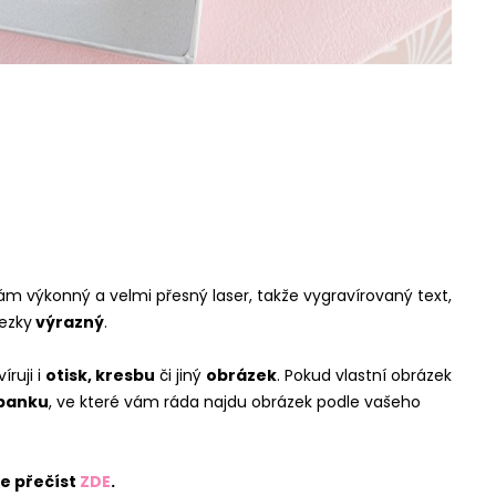
ám výkonný a velmi přesný laser, takže vygravírovaný text,
ezky
výrazný
.
ruji i
otisk, kresbu
či jiný
obrázek
. Pokud vlastní obrázek
banku
, ve které vám ráda najdu obrázek podle vašeho
te přečíst
ZDE
.