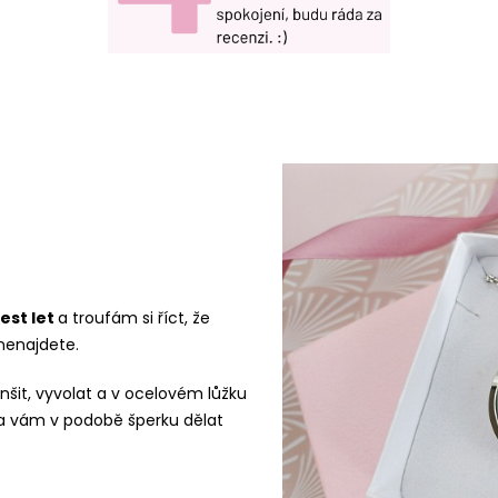
est let
a troufám si říct, že
nenajdete.
menšit, vyvolat a v ocelovém lůžku
 vám v podobě šperku dělat