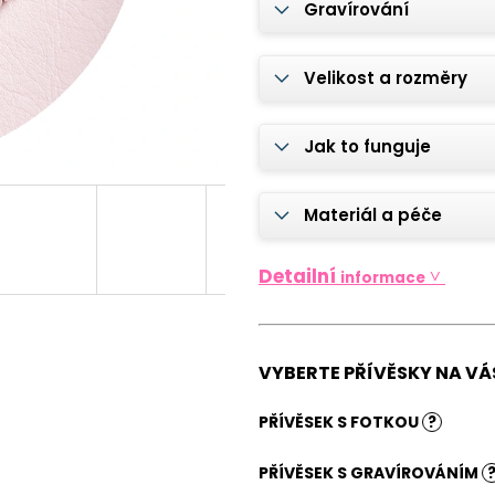
OCELOVÝ ŘETÍZEK TLAPKA S
VÝHODNA SADA |
Gravírování
GRAVÍROVÁNÍM JMÉNA PEJSKA
KLÍČE PREMIUM 
GRAVÍROVÁNÍM
570 Kč
735 Kč
Velikost a rozměry
Jak to funguje
Materiál a péče
Detailní
˅
informace
VYBERTE PŘÍVĚSKY NA VÁ
PŘÍVĚSEK S FOTKOU
?
PŘÍVĚSEK S GRAVÍROVÁNÍM