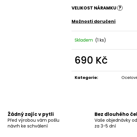
VELIKOST NÁRAMKU
?
Možnosti doručení
Skladem
(1 ks)
690 Kč
Měrná
cena:
Kategorie
:
Ocelov
Žádný zajíc v pytli
Bez dlouhého če
Před výrobou vám pošlu
Vaše objednávky o
návrh ke schválení
za 3-5 dní