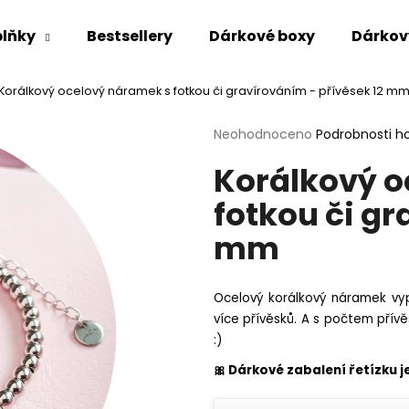
lňky
Bestsellery
Dárkové boxy
Dárkov
Korálkový ocelový náramek s fotkou či gravírováním - přívěsek 12 m
Co potřebujete najít?
Průměrné
Neohodnoceno
Podrobnosti h
hodnocení
Korálkový o
produktu
HLEDAT
je
fotkou či gr
0,0
z
mm
5
Doporučujeme
hvězdiček.
Ocelový korálkový náramek v
více přívěsků. A s počtem přívě
:)
🎀 Dárkové zabalení řetízku