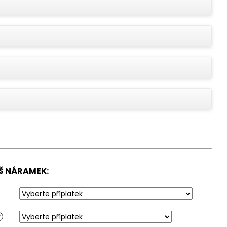
 2 KS PŘÍVĚSEK NA
S FOTKOU A
Š NÁRAMEK:
?