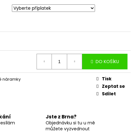
DO KOŠÍKU
Tisk
é náramky
Zeptat se
Sdílet
kání
Jste z Brna?
desílám
Objednávku si tu u mě
můžete vyzvednout