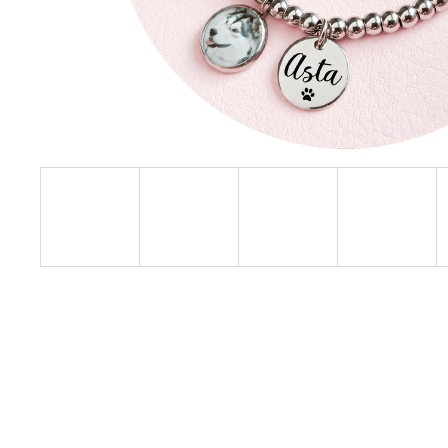
LŽIČKA S GRAVÍROVÁNÍM - ZLATÁ
189 Kč