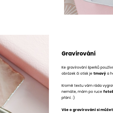
Gravírování
Ke gravírování šperků použív
obrázek či otisk je
tmavý
a h
Kromě textu vám ráda vygraví
nemáte, mám po ruce
foto
přání. :)
Vše o gravírování si může