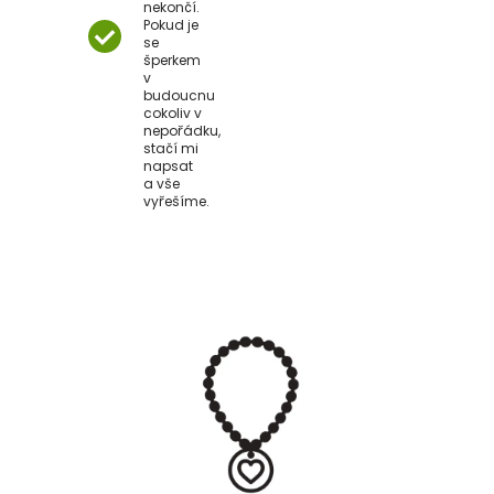
nekončí.
Pokud je
se
šperkem
v
budoucnu
cokoliv v
nepořádku,
stačí mi
napsat
a vše
vyřešíme.