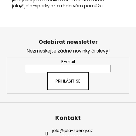
jola@jola-sperky.cz a ráda vám pomůžu.
Z
á
Odebírat newsletter
p
Nezmeškejte žádné novinky či slevy!
a
t
E-mail
í
PŘIHLÁSIT SE
Kontakt
jola
@
jola-sperky.cz