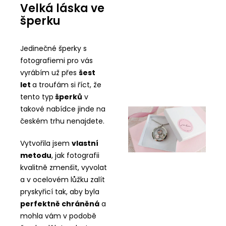
Velká láska ve
šperku
Jedinečné šperky s
fotografiemi pro vás
vyrábím už přes
šest
let
a troufám si říct, že
tento typ
šperků
v
takové nabídce jinde na
českém trhu nenajdete.
Vytvořila jsem
vlastní
metodu
, jak fotografii
kvalitně zmenšit, vyvolat
a v ocelovém lůžku zalít
pryskyřicí tak, aby byla
perfektně chráněná
a
mohla vám v podobě