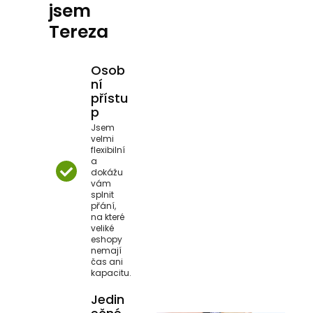
jsem
Tereza
Osob
ní
přístu
p
Jsem
velmi
flexibilní
a
dokážu
vám
splnit
přání,
na které
veliké
eshopy
nemají
čas ani
kapacitu.
Jedin