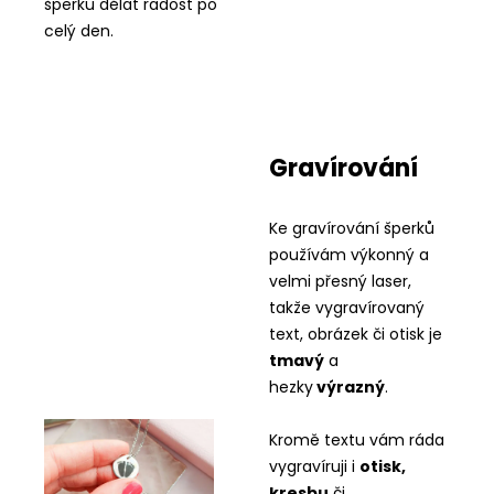
šperku dělat radost po
celý den.
Gravírování
Ke gravírování šperků
používám výkonný a
velmi přesný laser,
takže vygravírovaný
text, obrázek či otisk je
tmavý
a
hezky
výrazný
.
Kromě textu vám ráda
vygravíruji i
otisk,
kresbu
či