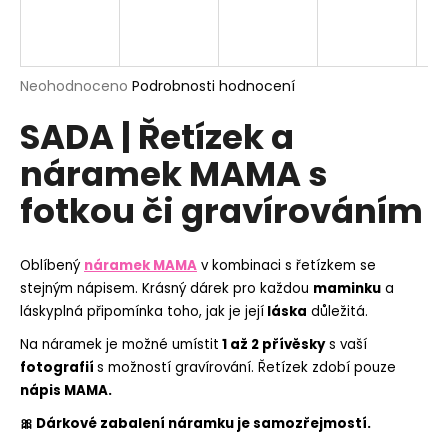
a
j
í
Průměrné
Neohodnoceno
Podrobnosti hodnocení
t
hodnocení
?
SADA | Řetízek a
produktu
je
náramek MAMA s
0,0
z
fotkou či gravírováním
5
hvězdiček.
HLEDAT
Oblíbený
náramek MAMA
v kombinaci s řetízkem se
stejným nápisem. Krásný dárek pro každou
maminku
a
láskyplná připomínka toho, jak je její
láska
důležitá.
D
o
Na náramek je možné umístit
1 až 2 přívěsky
s vaší
p
fotografií
s možností gravírování. Řetízek zdobí pouze
o
nápis MAMA.
r
🎀 Dárkové zabalení náramku je samozřejmostí.
u