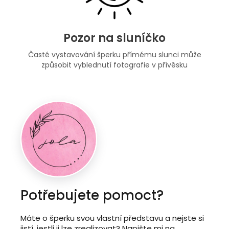
Pozor na sluníčko
Časté vystavování šperku přímému slunci může
způsobit vyblednutí fotografie v přívěsku
Potřebujete pomoct?
Máte o šperku svou vlastní představu a nejste si
jistí, jestli ji lze zrealizovat? Napište mi na