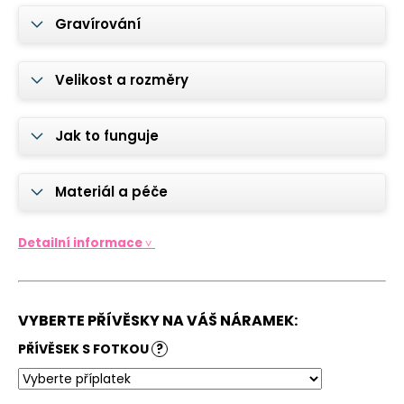
č
u
Gravírování
j
e
m
Velikost a rozměry
e
Jak to funguje
PŘÍVĚSEK
NA
KLÍČE
Materiál a péče
PREMIUM
S
FOTKOU
Detailní informace ˅
A
GRAVÍROVÁNÍM
490
Kč
VYBERTE PŘÍVĚSKY NA VÁŠ NÁRAMEK:
PŘÍVĚSEK S FOTKOU
?