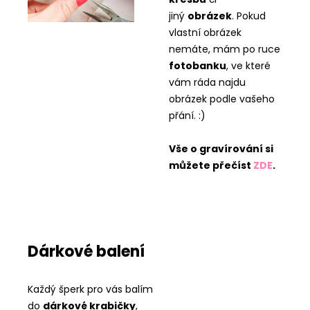
jiný
obrázek
. Pokud
vlastní obrázek
nemáte, mám po ruce
fotobanku
, ve které
vám ráda najdu
obrázek podle vašeho
přání. :)
Vše o gravírování si
můžete přečíst
ZDE
.
Dárkové balení
Každý šperk pro vás balím
do
dárkové krabičky
,