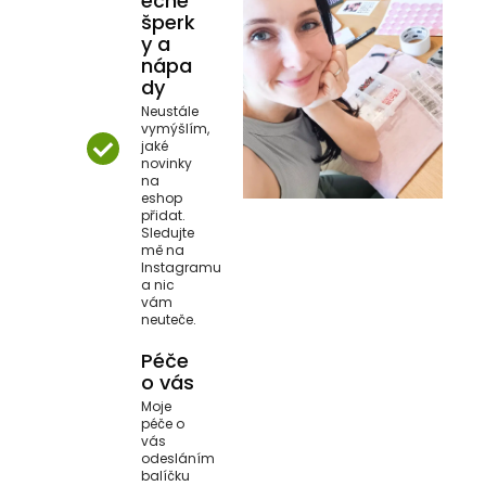
ečné
šperk
y a
nápa
dy
Neustále
vymýšlím,
jaké
novinky
na
eshop
přidat.
Sledujte
mě na
Instagramu
a nic
vám
neuteče.
Péče
o vás
Moje
péče o
vás
odesláním
balíčku