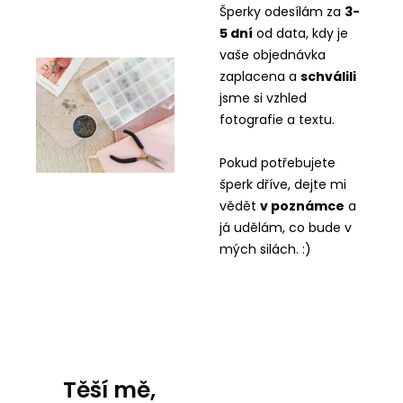
Šperky odesílám za
3-
5 dní
od data, kdy je
vaše objednávka
zaplacena a
schválili
jsme si vzhled
fotografie a textu.
Pokud potřebujete
šperk dříve, dejte mi
vědět
v
poznámce
a
já udělám, co bude v
mých silách. :)
Těší mě,