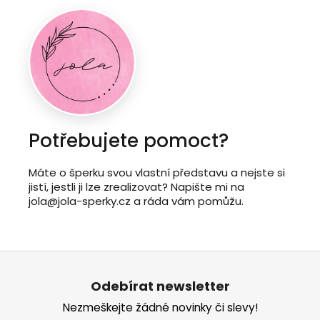
Potřebujete pomoct?
Máte o šperku svou vlastní představu a nejste si
jistí, jestli ji lze zrealizovat? Napište mi na
jola@jola-sperky.cz a ráda vám pomůžu.
Z
á
Odebírat newsletter
p
Nezmeškejte žádné novinky či slevy!
a