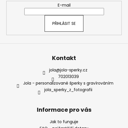
t
E-mail
í
PŘIHLÁSIT SE
Kontakt
jola
@
jola-sperky.cz
702013039
Jola - personalizované šperky s gravírováním
jola_sperky_z_fotografii
Informace pro vás
Jak to funguje