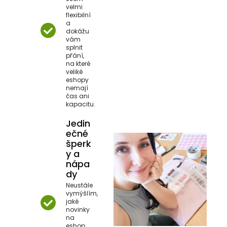
velmi
flexibilní
a
dokážu
vám
splnit
přání,
na které
veliké
eshopy
nemají
čas ani
kapacitu.
Jedin
ečné
šperk
y a
nápa
dy
Neustále
vymýšlím,
jaké
novinky
na
eshop