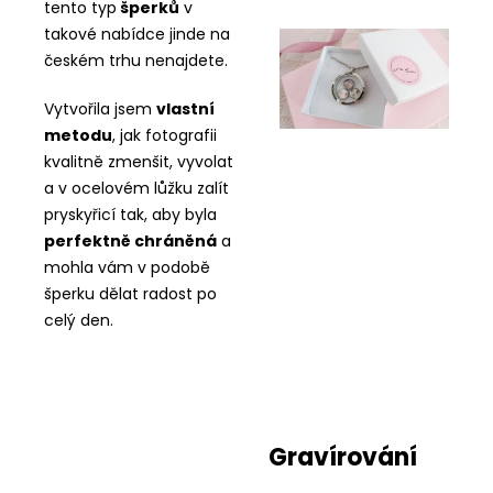
tento typ
šperků
v
takové nabídce jinde na
českém trhu nenajdete.
Vytvořila jsem
vlastní
metodu
, jak fotografii
kvalitně zmenšit, vyvolat
a v ocelovém lůžku zalít
pryskyřicí tak, aby byla
perfektně chráněná
a
mohla vám v podobě
šperku dělat radost po
celý den.
Gravírování