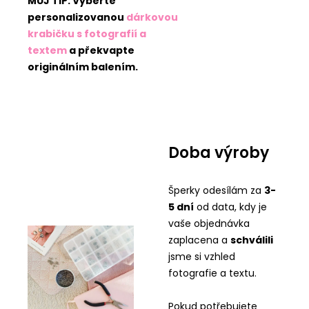
MŮJ TIP: Vyberte
personalizovanou
dárkovou
krabičku s fotografií a
textem
a překvapte
originálním balením.
Doba výroby
Šperky odesílám za
3-
5 dní
od data, kdy je
vaše objednávka
zaplacena a
schválili
jsme si vzhled
fotografie a textu.
Pokud potřebujete