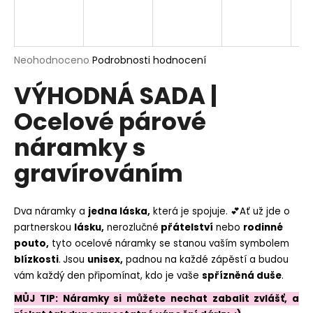
a
j
í
Průměrné
Neohodnoceno
Podrobnosti hodnocení
t
hodnocení
?
VÝHODNÁ SADA |
produktu
je
Ocelové párové
0,0
z
náramky s
5
hvězdiček.
HLEDAT
gravírováním
Dva náramky a
jedna láska,
která je spojuje. 💕Ať už jde o
D
partnerskou
lásku,
nerozlučné
přátelství
nebo
rodinné
o
pouto,
tyto ocelové náramky se stanou vaším symbolem
p
blízkosti
.
Jsou
unisex,
padnou na každé zápěstí a budou
o
vám každý den připomínat, kdo je vaše
spřízněná duše
.
r
u
MŮJ TIP: Náramky si můžete nechat zabalit zvlášť, a