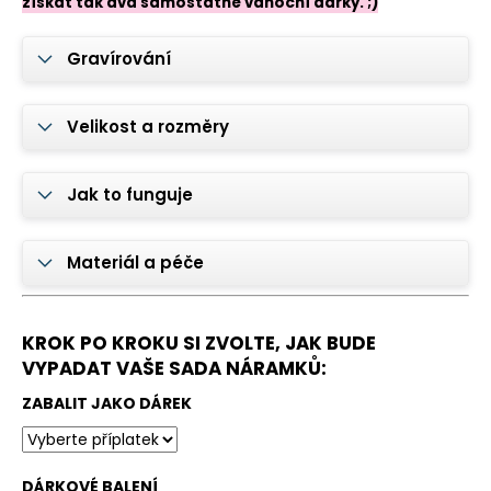
č
získat tak dva samostatné vánoční dárky. ;)
u
j
Gravírování
e
m
e
Velikost a rozměry
1
Jak to funguje
+
1
ZDARMA
|
Materiál a péče
SADA
PERSONALIZOVANÝCH
NÁRAMKŮ
S
KROK PO KROKU SI ZVOLTE, JAK BUDE
FOTOGRAFIÍ
VYPADAT VAŠE SADA NÁRAMKŮ:
750
Kč
ZABALIT JAKO DÁREK
DÁRKOVÉ BALENÍ