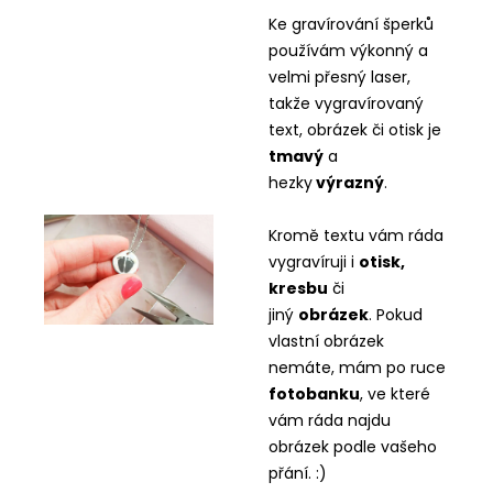
Ke gravírování šperků
používám výkonný a
velmi přesný laser,
takže vygravírovaný
text, obrázek či otisk je
tmavý
a
hezky
výrazný
.
Kromě textu vám ráda
vygravíruji i
otisk,
kresbu
či
jiný
obrázek
. Pokud
vlastní obrázek
nemáte, mám po ruce
fotobanku
, ve které
vám ráda najdu
obrázek podle vašeho
přání. :)