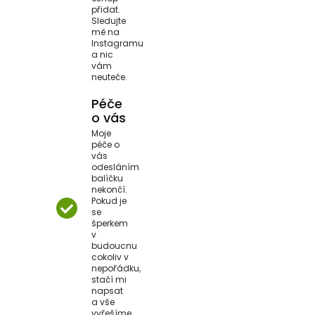
přidat.
Sledujte
mě na
Instagramu
a nic
vám
neuteče.
Péče
o vás
Moje
péče o
vás
odesláním
balíčku
nekončí.
Pokud je
se
šperkem
v
budoucnu
cokoliv v
nepořádku,
stačí mi
napsat
a vše
vyřešíme.