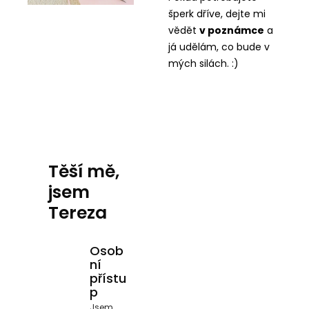
šperk dříve, dejte mi
vědět
v
poznámce
a
já udělám, co bude v
mých silách. :)
Těší mě,
jsem
Tereza
Osob
ní
přístu
p
Jsem