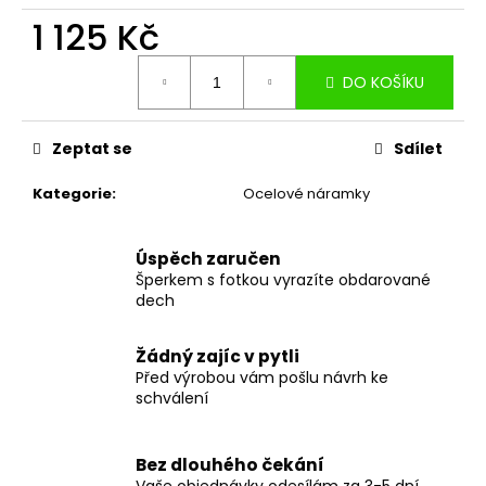
1 125 Kč
Měrná
DO KOŠÍKU
cena:
Zeptat se
Sdílet
Kategorie
:
Ocelové náramky
Úspěch zaručen
Šperkem s fotkou vyrazíte obdarované
dech
Žádný zajíc v pytli
Před výrobou vám pošlu návrh ke
schválení
Bez dlouhého čekání
Vaše objednávky odesílám za 3-5 dní