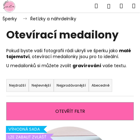
K
Přejít
Hledat
Náku
M
Přihlášen
na
o
obsah
Zpět
Zpět
košík
š
Šperky
Řetízky a náhrdelníky
í
Otevírací medailony
C
k
o
p
Pokud byste vaši fotografii rádi ukryli ve šperku jako
malé
tajemství
, otevírací medailonky jsou pro to ideální.
o
t
U medailonků si můžete zvolit
gravírování
vaše textu.
ř
Ř
e
a
Nejdražší
Nejlevnější
Nejprodávanější
Abecedně
b
z
u
e
j
n
OTEVŘÍT FILTR
e
í
t
p
V
VÝHODNÁ SADA
e
r
ý
LZE ZABALIT ZVLÁŠŤ
n