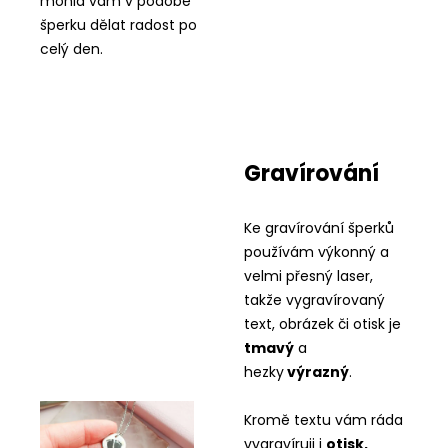
mohla vám v podobě
šperku dělat radost po
celý den.
Gravírování
Ke gravírování šperků
používám výkonný a
velmi přesný laser,
takže vygravírovaný
text, obrázek či otisk je
tmavý
a
hezky
výrazný
.
Kromě textu vám ráda
vygravíruji i
otisk,