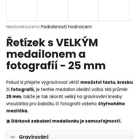
a
j
í
Průměrné
Neohodnoceno
Podrobnosti hodnocení
t
hodnocení
?
Řetízek s VELKÝM
produktu
je
medailonem a
0,0
z
fotografií - 25 mm
5
hvězdiček.
HLEDAT
Pokud si přejete vygravírovat větší
množství textu, kresbu
či
fotografii,
je tenhle medailon ideální volba. Má průměr
25 mm
, takže je tak akorát veliký na gravírování kresby
D
vnoučátka pro babičku či fotografii vašeho
čtyřnohého
o
mazlíčka.
p
o
🎀 Dárkové zabalení medailonku je samozřejmostí.
r
u
Gravírování