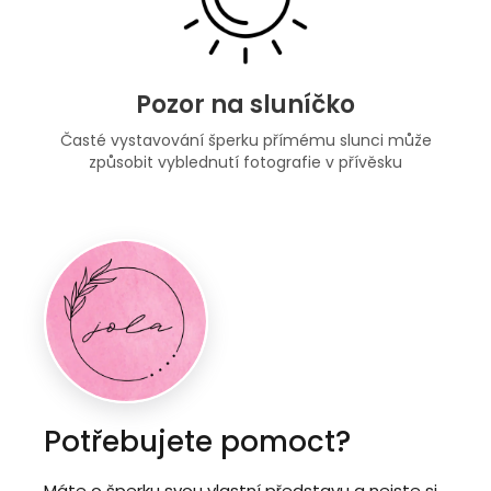
Pozor na sluníčko
Časté vystavování šperku přímému slunci může
způsobit vyblednutí fotografie v přívěsku
Potřebujete pomoct?
Máte o šperku svou vlastní představu a nejste si