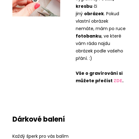
kresbu
či
jiný
obrázek
. Pokud
vlastní obrázek
nemáte, mám po ruce
fotobanku
, ve které
vám ráda najdu
obrázek podle vašeho
přání. :)
Vše o gravírování si
můžete přečíst
ZDE
.
Dárkové balení
Každý šperk pro vás balím