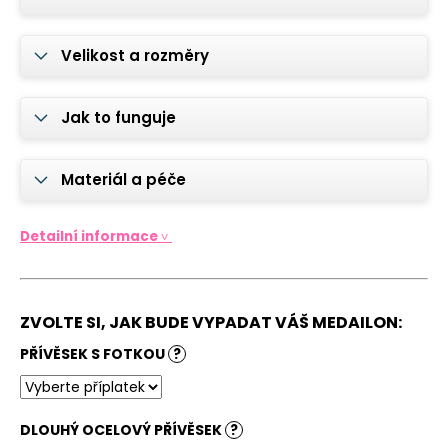
č
u
j
Velikost a rozměry
e
m
e
Jak to funguje
VZPOMÍNKOVÝ
Materiál a péče
MEDAILON
S
FOTKOU
Detailní informace ˅
NA
SVATEBNÍ
KYTICI
-
KVĚTINY
ZVOLTE SI, JAK BUDE VYPADAT VÁŠ MEDAILON:
590
Kč
PŘÍVĚSEK S FOTKOU
?
DLOUHÝ OCELOVÝ PŘÍVĚSEK
?