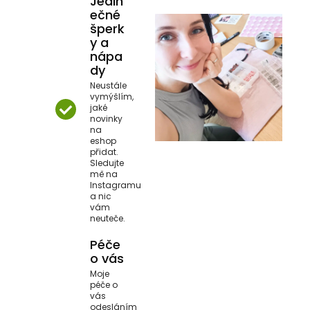
Jedin
ečné
šperk
y a
nápa
dy
Neustále
vymýšlím,
jaké
novinky
na
eshop
přidat.
Sledujte
mě na
Instagramu
a nic
vám
neuteče.
Péče
o vás
Moje
péče o
vás
odesláním