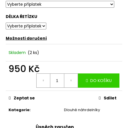
DÉLKA ŘETÍZKU
Možnosti doručení
Skladem
(2 ks)
950 Kč
Měrná
DO KOŠÍKU
cena:
Zeptat se
Sdílet
Kategorie
:
Dlouhé náhrdelníky
Úspěch zaručen