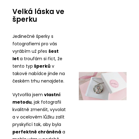
Velká láska ve
šperku
Jedinečné šperky s
fotografiemi pro vás
vyrábím už přes
šest
let
a troufám si říct, že
tento typ
šperků
v
takové nabídce jinde na
českém trhu nenajdete.
Vytvořila jsem
vlastní
metodu
, jak fotografii
kvalitně zmenšit, vyvolat
a v ocelovém lůžku zalít
pryskyřicí tak, aby byla
perfektně chráněná
a