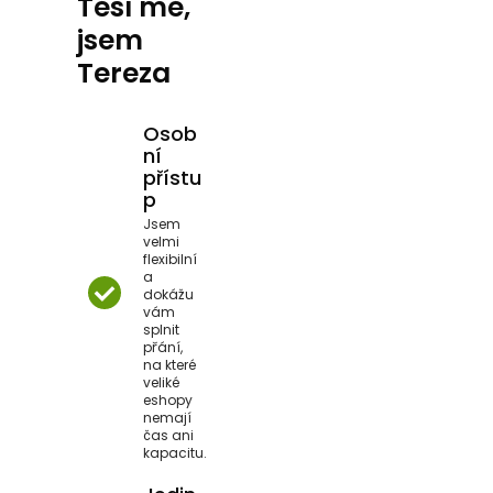
Těší mě,
jsem
Tereza
Osob
ní
přístu
p
Jsem
velmi
flexibilní
a
dokážu
vám
splnit
přání,
na které
veliké
eshopy
nemají
čas ani
kapacitu.