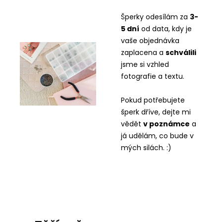
Šperky odesílám za
3-
5 dní
od data, kdy je
vaše objednávka
zaplacena a
schválili
jsme si vzhled
fotografie a textu.
Pokud potřebujete
šperk dříve, dejte mi
vědět
v
poznámce
a
já udělám, co bude v
mých silách. :)