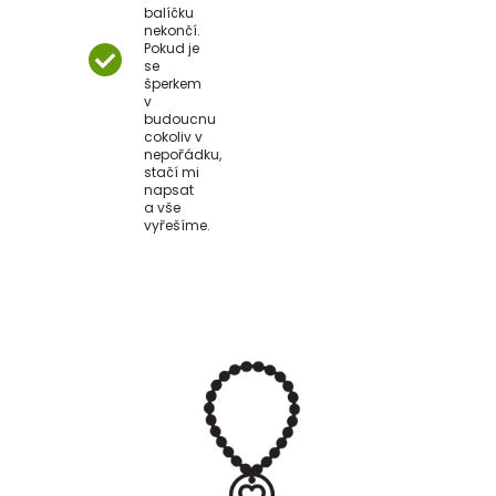
balíčku
nekončí.
Pokud je
se
šperkem
v
budoucnu
cokoliv v
nepořádku,
stačí mi
napsat
a vše
vyřešíme.