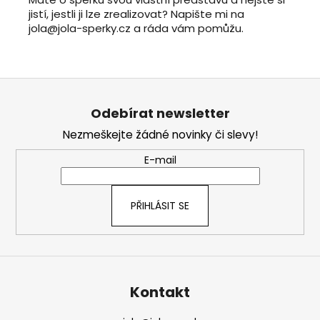
jistí, jestli ji lze zrealizovat? Napište mi na
jola@jola-sperky.cz a ráda vám pomůžu.
Z
á
Odebírat newsletter
p
Nezmeškejte žádné novinky či slevy!
a
t
E-mail
í
PŘIHLÁSIT SE
Kontakt