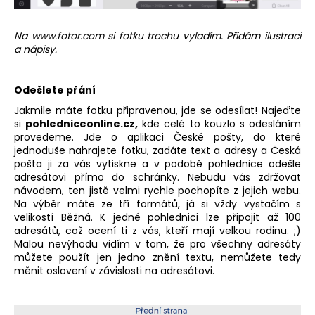
Na
www.fotor.com
si fotku trochu vyladím. Přidám ilustraci
a nápisy.
Odešlete přání
Jakmile máte fotku připravenou, jde se odesílat! Najeďte
si
pohledniceonline.cz
,
kde celé to kouzlo s odesláním
provedeme. Jde o aplikaci České pošty, do které
jednoduše nahrajete fotku, zadáte text a adresy a Česká
pošta ji za vás vytiskne a v podobě pohlednice odešle
adresátovi přímo do schránky. Nebudu vás zdržovat
návodem, ten jistě velmi rychle pochopíte z jejich webu.
Na výběr máte ze tří formátů, já si vždy vystačím s
velikostí Běžná.
K jedné pohlednici lze připojit až 100
adresátů, což ocení ti z vás, kteří mají velkou rodinu. ;)
Malou nevýhodu vidím v tom, že pro všechny adresáty
můžete použít jen jedno znění textu, nemůžete tedy
měnit oslovení v závislosti na adresátovi.