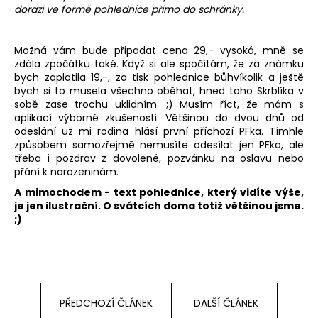
dorazí ve formě pohlednice přímo do schránky.
Možná vám bude připadat cena 29,- vysoká, mně se
zdála zpočátku také. Když si ale spočítám, že za známku
bych zaplatila 19,-, za tisk pohlednice bůhvíkolik a ještě
bych si to musela všechno oběhat, hned toho Skrblíka v
sobě zase trochu uklidním. ;) Musím říct, že mám s
aplikací výborné zkušenosti. Většinou do dvou dnů od
odeslání už mi rodina hlásí první příchozí PFka. Tímhle
způsobem samozřejmě nemusíte odesílat jen PFka, ale
třeba i pozdrav z dovolené, pozvánku na oslavu nebo
přání k narozeninám.
A mimochodem - text pohlednice, který vidíte výše,
je jen ilustrační. O svátcích doma totiž většinou jsme.
;)
PŘEDCHOZÍ ČLÁNEK
DALŠÍ ČLÁNEK