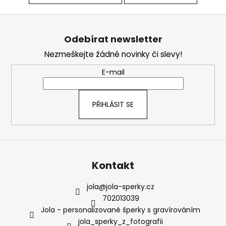
Z
á
Odebírat newsletter
p
Nezmeškejte žádné novinky či slevy!
a
t
E-mail
í
PŘIHLÁSIT SE
Kontakt
jola
@
jola-sperky.cz
702013039
Jola - personalizované šperky s gravírováním
jola_sperky_z_fotografii