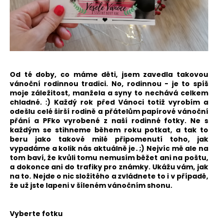
a
j
í
t
?
Od té doby, co máme děti, jsem zavedla takovou
vánoční rodinnou tradici. No, rodinnou - je to spíš
moje záležitost, manžela a syny to nechává celkem
chladné. :) Každý rok před Vánoci totiž vyrobím a
odešlu celé širší rodině a přátelům papírové vánoční
HLEDAT
přání a PFko vyrobené z naší rodinné fotky. Ne s
každým se stihneme během roku potkat, a tak to
beru jako takové milé připomenutí toho, jak
vypadáme a kolik nás aktuálně je. ;)
Nejvíc mě ale na
D
tom baví, že kvůli tomu nemusím běžet ani na poštu,
o
a dokonce ani do trafiky pro známky. Ukážu vám, jak
p
na to. Nejde o nic složitého a zvládnete to i v případě,
že už jste lapeni v šíleném vánočním shonu.
o
r
u
Vyberte fotku