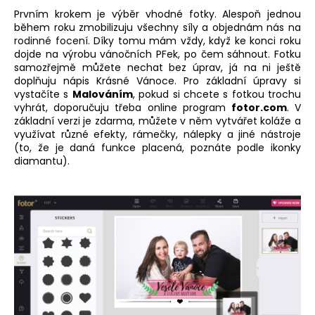
č
Prvním krokem je výběr vhodné fotky. Alespoň jednou
u
během roku zmobilizuju všechny síly a objednám nás na
j
rodinné focení
. Díky tomu mám vždy, když ke konci roku
e
dojde na výrobu vánočních PFek, po čem sáhnout. Fotku
m
samozřejmě můžete nechat bez úprav, já na ni ještě
e
doplňuju nápis Krásné Vánoce. Pro základní úpravy si
vystačíte s
Malováním
, pokud si chcete s fotkou trochu
vyhrát, doporučuju třeba online program
fotor.com
. V
OTEVÍRACÍ
základní verzi je zdarma, můžete v něm vytvářet koláže a
MEDAILON
využívat různé efekty, rámečky, nálepky a jiné nástroje
S
(to, že je daná funkce placená, poznáte podle ikonky
FOTKOU
diamantu).
A
GRAVÍROVÁNÍM
-
OCELOVÉ
SRDCE
950
Kč