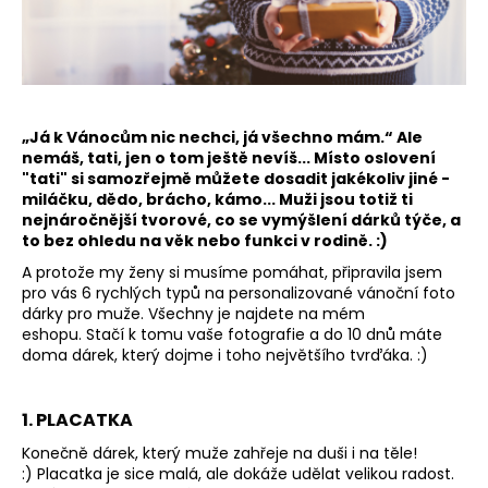
a
j
í
t
?
„Já k Vánocům nic nechci, já všechno mám.“ Ale
nemáš, tati, jen o tom ještě nevíš... Místo oslovení
"tati" si samozřejmě můžete dosadit jakékoliv jiné -
miláčku, dědo, brácho, kámo... Muži jsou totiž ti
nejnáročnější tvorové, co se vymýšlení dárků týče, a
to bez ohledu na věk nebo funkci v rodině. :)
HLEDAT
A protože my ženy si musíme pomáhat, připravila jsem
pro vás 6 rychlých typů na personalizované vánoční foto
dárky pro muže. Všechny je najdete na mém
eshopu.
Stačí k tomu vaše fotografie a do 10 dnů máte
D
doma dárek, který dojme i toho největšího tvrďáka. :)
o
p
o
1. PLACATKA
r
Konečně dárek, který muže zahřeje na duši i na těle!
u
:)
Placatka je sice malá, ale dokáže udělat velikou radost.