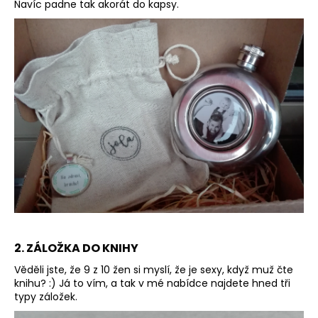
č
Navíc padne tak akorát do kapsy.
u
j
e
m
e
VÝHODNÁ
SADA
|
OCELOVÉ
PÁROVÉ
NÁRAMKY
S
GRAVÍROVÁNÍM
1
125
2. ZÁLOŽKA DO KNIHY
Kč
Věděli jste, že 9 z 10 žen si myslí, že je sexy, když muž čte
knihu? :) Já to vím, a tak v mé nabídce najdete hned tři
typy záložek.