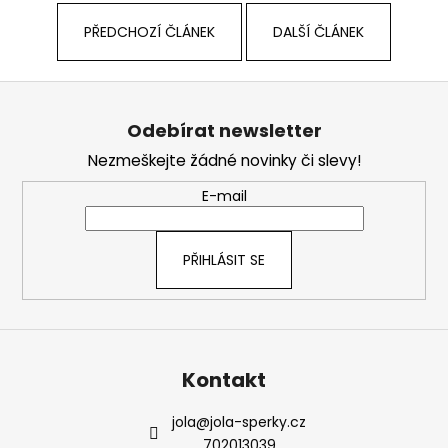
PŘEDCHOZÍ ČLÁNEK
DALŠÍ ČLÁNEK
Z
á
Odebírat newsletter
p
Nezmeškejte žádné novinky či slevy!
a
t
E-mail
í
PŘIHLÁSIT SE
Kontakt
jola
@
jola-sperky.cz
702013039