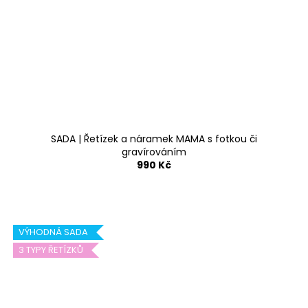
SADA | Řetízek a náramek MAMA s fotkou či
gravírováním
990 Kč
VÝHODNÁ SADA
3 TYPY ŘETÍZKŮ