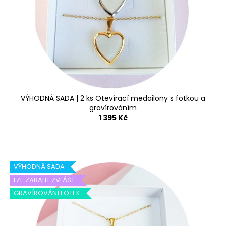
k
p
a
t
r
j
ů
o
í
d
t
u
?
k
t
ů
VÝHODNÁ SADA | 2 ks Otevírací medailony s fotkou a
gravírováním
HLEDAT
1 395 Kč
D
VÝHODNÁ SADA
o
LZE ZABALIT ZVLÁŠŤ
p
o
GRAVÍROVÁNÍ FOTEK
r
u