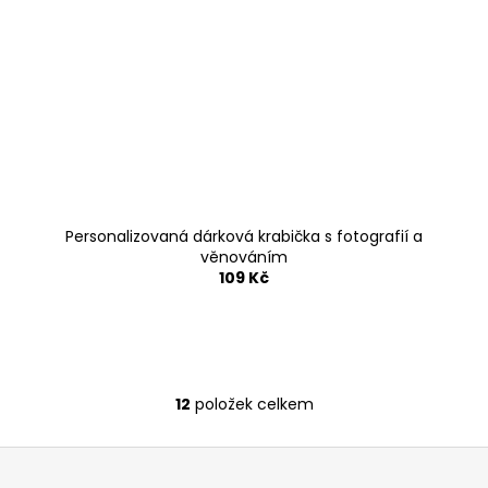
Personalizovaná dárková krabička s fotografií a
věnováním
109 Kč
12
položek celkem
O
v
Z
l
á