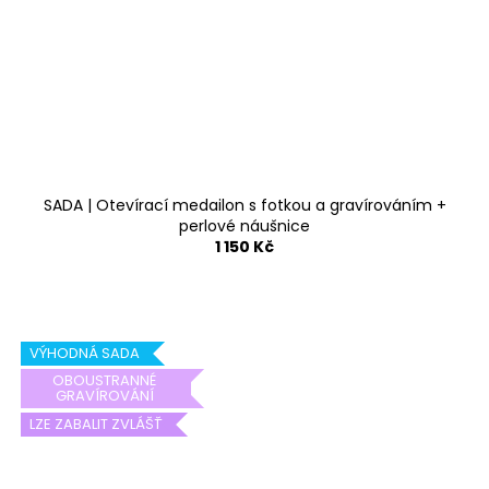
SADA | Otevírací medailon s fotkou a gravírováním +
perlové náušnice
1 150 Kč
VÝHODNÁ SADA
OBOUSTRANNÉ
GRAVÍROVÁNÍ
LZE ZABALIT ZVLÁŠŤ