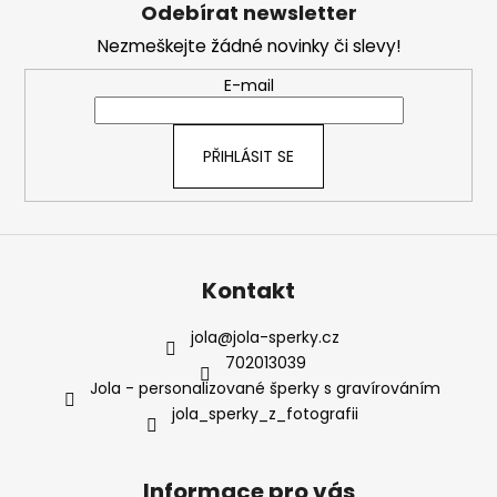
á
Odebírat newsletter
d
p
a
Nezmeškejte žádné novinky či slevy!
a
c
t
E-mail
í
í
p
r
PŘIHLÁSIT SE
v
k
y
v
ý
Kontakt
p
i
s
jola
@
jola-sperky.cz
u
702013039
Jola - personalizované šperky s gravírováním
jola_sperky_z_fotografii
Informace pro vás