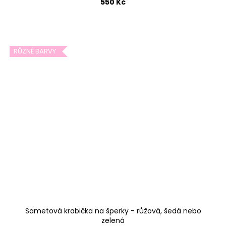
550 Kč
RŮZNÉ BARVY
Sametová krabička na šperky - růžová, šedá nebo
zelená