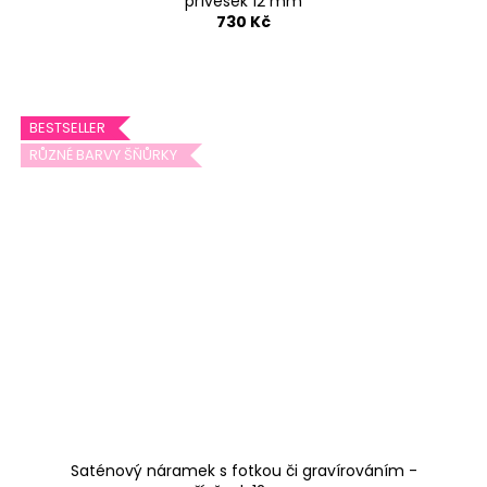
přívěsek 12 mm
730 Kč
BESTSELLER
RŮZNÉ BARVY ŠŇŮRKY
Saténový náramek s fotkou či gravírováním -