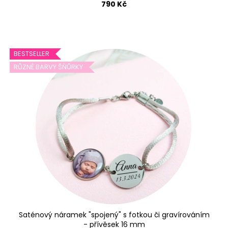
č
790 Kč
u
j
e
m
BESTSELLER
e
RŮZNÉ BARVY ŠŇŮRKY
OTEVÍRACÍ
MEDAILON
S
FOTKOU
A
GRAVÍROVÁNÍM
-
PERLEŤOVÉ
SRDCE
970
Kč
Saténový náramek "spojený" s fotkou či gravírováním
- přívěsek 16 mm