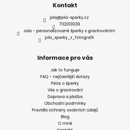
Kontakt
p
i
s
jola
@
jola-sperky.cz
u
702013039
Jola - personalizované šperky s gravírováním
jola_sperky_z_fotografii
Informace pro vás
Jak to funguje
FAQ - nejčastější dotazy
Péče o šperky
Vše o gravírování
Doprava a platba
Obchodní podmínky
Pravidla ochrany osobních údajů
Blog
O mně
Kontakt