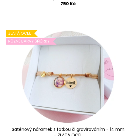
750 Kč
ZLATÁ OCEL
RŮZNÉ BARVY ŠŇŮRKY
Saténový náramek s fotkou či gravírováním - 14 mm
- ZLATÁ OCEL