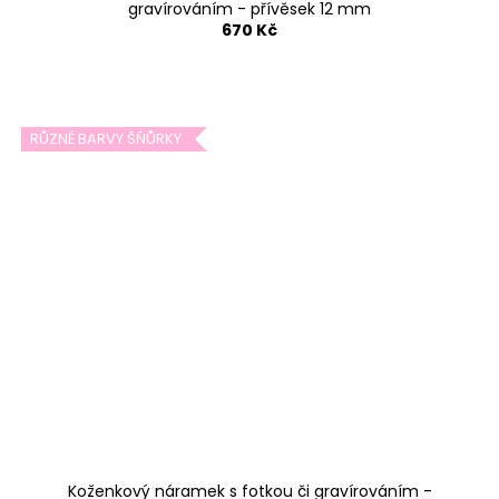
gravírováním - přívěsek 12 mm
670 Kč
RŮZNÉ BARVY ŠŇŮRKY
Koženkový náramek s fotkou či gravírováním -