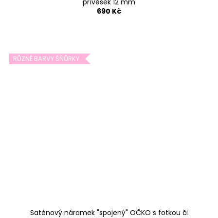
přívěsek 12 mm
690 Kč
RŮZNÉ BARVY ŠŇŮRKY
Saténový náramek "spojený" OČKO s fotkou či