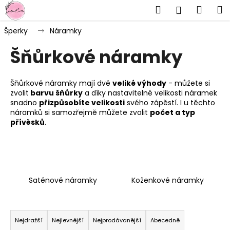
K
Přejít
Hledat
Náku
M
Přihlášen
na
o
obsah
Zpět
Zpět
košík
š
Šperky
Náramky
í
Šňůrkové náramky
C
k
o
p
Šňůrkové náramky mají dvě
veliké výhody
- můžete si
zvolit
barvu šňůrky
a díky nastavitelné velikosti náramek
o
snadno
přizpůsobíte velikosti
svého zápěstí. I u těchto
t
náramků si samozřejmě můžete zvolit
počet a typ
ř
přívěsků
.
e
b
u
j
Saténové náramky
Koženkové náramky
e
t
Ř
e
a
Nejdražší
Nejlevnější
Nejprodávanější
Abecedně
n