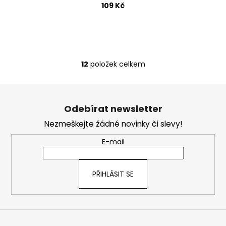
109 Kč
12
položek celkem
O
v
Z
l
á
á
Odebírat newsletter
d
p
a
Nezmeškejte žádné novinky či slevy!
a
c
t
E-mail
í
í
p
r
PŘIHLÁSIT SE
v
k
y
v
ý