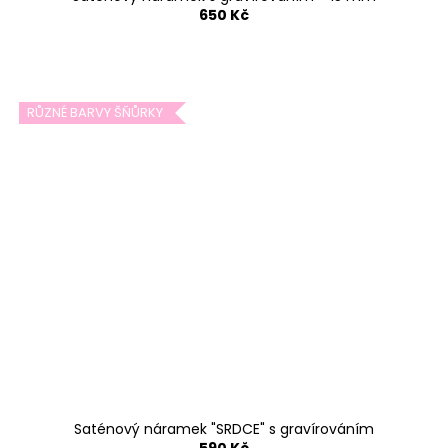
650 Kč
RŮZNÉ BARVY ŠŇŮRKY
Saténový náramek "SRDCE" s gravírováním