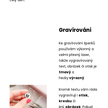
celý den.
Gravírování
Ke gravírování šperků
používám výkonný a
velmi přesný laser,
takže vygravírovaný
text, obrázek či otisk je
tmavý
a
hezky
výrazný
.
Kromě textu vám ráda
vygravíruji i
otisk,
kresbu
či
jiný
obrázek
. Pokud