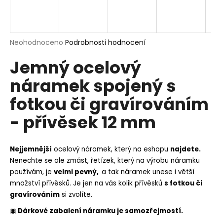
a
j
í
Průměrné
Neohodnoceno
Podrobnosti hodnocení
t
hodnocení
?
Jemný ocelový
produktu
je
náramek spojený s
0,0
z
fotkou či gravírováním
5
hvězdiček.
HLEDAT
- přívěsek 12 mm
Nejjemnější
ocelový náramek, který na eshopu
najdete.
D
Nenechte se ale zmást, řetízek, který na výrobu náramku
o
používám, je
velmi pevný,
a tak náramek unese i větší
p
množství přívěsků. Je jen na vás kolik přívěsků
s fotkou či
o
gravírováním
si zvolíte.
r
u
🎀 Dárkové zabalení náramku je samozřejmostí.