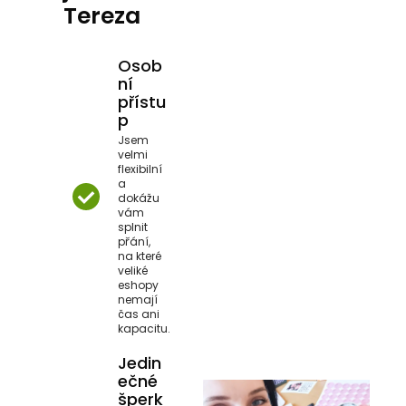
Tereza
Osob
ní
přístu
p
Jsem
velmi
flexibilní
a
dokážu
vám
splnit
přání,
na které
veliké
eshopy
nemají
čas ani
kapacitu.
Jedin
ečné
šperk