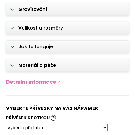
č
u
Gravírování
j
e
m
Velikost a rozměry
e
Jak to funguje
ELEGANTNÍ
NÁRAMEK
S
Materiál a péče
GRAVÍROVÁNÍM
-
PLOCHÝ
Detailní informace ˅
HÁDEK
750
Kč
VYBERTE PŘÍVĚSKY NA VÁŠ NÁRAMEK:
PŘÍVĚSEK S FOTKOU
?