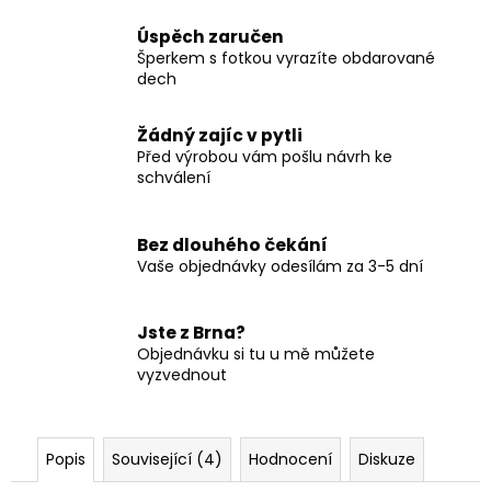
Úspěch zaručen
Šperkem s fotkou vyrazíte obdarované
dech
Žádný zajíc v pytli
Před výrobou vám pošlu návrh ke
schválení
Bez dlouhého čekání
Vaše objednávky odesílám za 3-5 dní
Jste z Brna?
Objednávku si tu u mě můžete
vyzvednout
Popis
Související (4)
Hodnocení
Diskuze