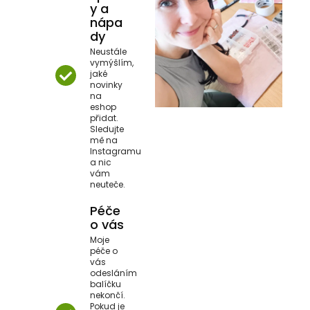
y a
nápa
dy
Neustále
vymýšlím,
jaké
novinky
na
eshop
přidat.
Sledujte
mě na
Instagramu
a nic
vám
neuteče.
Péče
o vás
Moje
péče o
vás
odesláním
balíčku
nekončí.
Pokud je