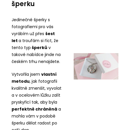
šperku
Jedinečné šperky s
fotografiemi pro vás
vyrábím už přes
šest
let
a troufám si říct, že
tento typ
šperků
v
takové nabídce jinde na
českém trhu nenajdete.
Vytvořila jsem
vlastní
metodu
, jak fotografii
kvalitně zmenšit, vyvolat
a v ocelovém lůžku zalít
pryskyřicí tak, aby byla
perfektně chráněná
a
mohla vám v podobě
šperku dělat radost po