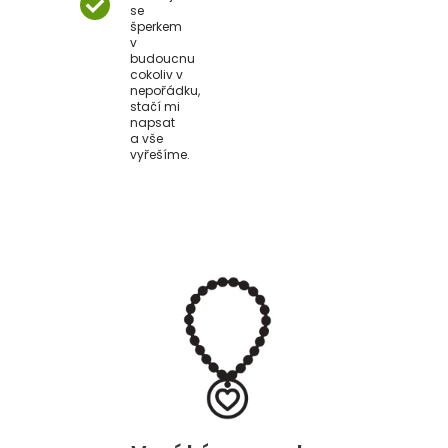
se
šperkem
v
budoucnu
cokoliv v
nepořádku,
stačí mi
napsat
a vše
vyřešíme.