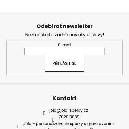
Z
á
Odebírat newsletter
p
Nezmeškejte žádné novinky či slevy!
a
t
E-mail
í
PŘIHLÁSIT SE
Kontakt
jola
@
jola-sperky.cz
702013039
Jola - personalizované šperky s gravírováním