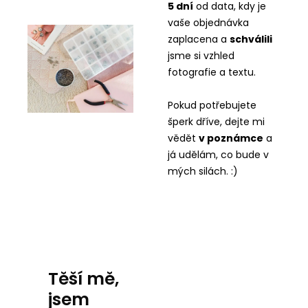
5 dní
od data, kdy je
vaše objednávka
zaplacena a
schválili
jsme si vzhled
fotografie a textu.
Pokud potřebujete
šperk dříve, dejte mi
vědět
v
poznámce
a
já udělám, co bude v
mých silách. :)
Těší mě,
jsem