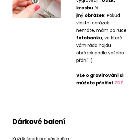
vygravíruji i
otisk,
kresbu
či
jiný
obrázek
. Pokud
vlastní obrázek
nemáte, mám po ruce
fotobanku
, ve které
vám ráda najdu
obrázek podle vašeho
přání. :)
Vše o gravírování si
můžete přečíst
ZDE
.
Dárkové balení
Každý šperk pro vás balím