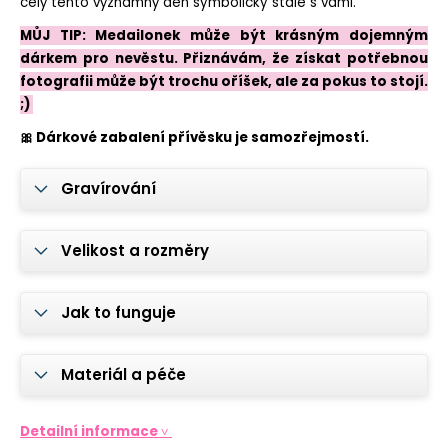
č
celý tento významný den symbolicky stále s vámi.
u
MŮJ TIP: Medailonek může být krásným dojemným
j
dárkem pro nevěstu. Přiznávám, že získat potřebnou
e
fotografii může být trochu oříšek, ale za pokus to stojí.
m
;)
e
🎀 Dárkové zabalení přívěsku je samozřejmostí.
OCELOVÝ
ŘETÍZEK
Gravírování
TLAPKA
S
GRAVÍROVÁNÍM
Velikost a rozměry
JMÉNA
PEJSKA
570
Jak to funguje
Kč
Materiál a péče
Detailní informace ˅