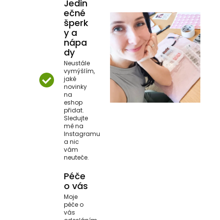
Jedin
ečné
šperk
y a
nápa
dy
Neustále
vymýšlím,
jaké
novinky
na
eshop
přidat.
Sledujte
mě na
Instagramu
a nic
vám
neuteče.
Péče
o vás
Moje
péče o
vás