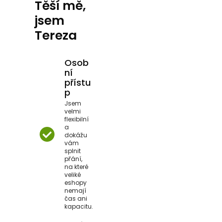
Těší mě,
jsem
Tereza
Osob
ní
přístu
p
Jsem
velmi
flexibilní
a
dokážu
vám
splnit
přání,
na které
veliké
eshopy
nemají
čas ani
kapacitu.