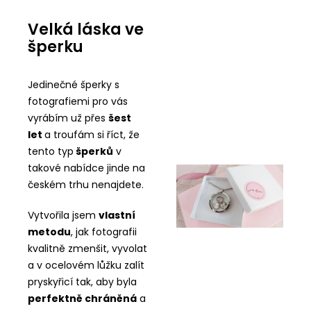
Velká láska ve
šperku
Jedinečné šperky s
fotografiemi pro vás
vyrábím už přes
šest
let
a troufám si říct, že
tento typ
šperků
v
takové nabídce jinde na
českém trhu nenajdete.
Vytvořila jsem
vlastní
metodu
, jak fotografii
kvalitně zmenšit, vyvolat
a v ocelovém lůžku zalít
pryskyřicí tak, aby byla
perfektně chráněná
a