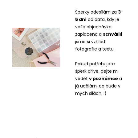
Šperky odesílám za
3-
5 dní
od data, kdy je
vaše objednávka
zaplacena a
schválili
jsme si vzhled
fotografie a textu.
Pokud potřebujete
šperk dříve, dejte mi
vědět
v
poznámce
a
já udělám, co bude v
mých silách. :)