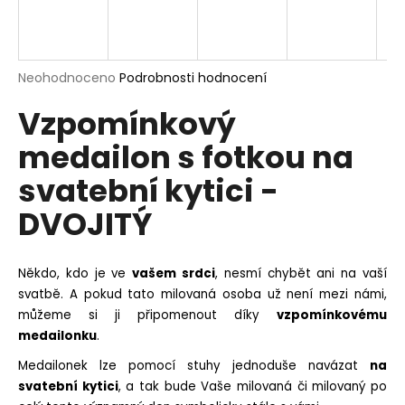
a
j
í
Průměrné
Neohodnoceno
Podrobnosti hodnocení
t
hodnocení
?
Vzpomínkový
produktu
je
medailon s fotkou na
0,0
z
svatební kytici -
5
hvězdiček.
HLEDAT
DVOJITÝ
Někdo, kdo je ve
vašem srdci
, nesmí chybět ani na vaší
D
svatbě. A pokud tato milovaná osoba už není mezi námi,
o
můžeme si ji připomenout díky
vzpomínkovému
p
medailonku
.
o
r
Medailonek lze pomocí stuhy jednoduše navázat
na
u
svatební kytici
, a tak bude Vaše milovaná či milovaný po