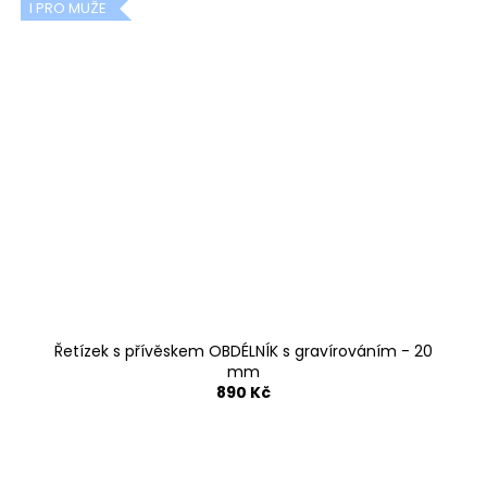
I PRO MUŽE
Řetízek s přívěskem OBDÉLNÍK s gravírováním - 20
mm
890 Kč