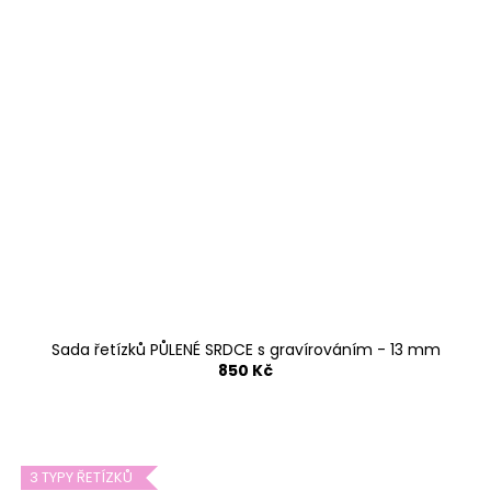
Sada řetízků PŮLENÉ SRDCE s gravírováním - 13 mm
850 Kč
3 TYPY ŘETÍZKŮ