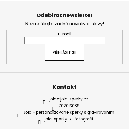
Z
l
á
á
Odebírat newsletter
d
p
a
Nezmeškejte žádné novinky či slevy!
a
c
t
E-mail
í
í
p
r
PŘIHLÁSIT SE
v
k
y
v
ý
Kontakt
p
i
s
jola
@
jola-sperky.cz
u
702013039
Jola - personalizované šperky s gravírováním
jola_sperky_z_fotografii