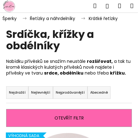
K
Přejít
Hledat
Náku
M
Přihlášen
na
o
obsah
Zpět
Zpět
košík
š
Šperky
Řetízky a náhrdelníky
Krátké řetízky
í
Srdíčka, křížky a
C
k
o
obdélníky
p
o
Nabídku přívěsků se snažím neustále
rozšiřovat,
a tak tu
t
kromě klasických kulatých přívěsků nově najdete i
ř
přívěsky ve tvaru
srdce, obdélníku
nebo třeba
křížku.
e
Ř
b
a
Nejdražší
Nejlevnější
Nejprodávanější
Abecedně
u
z
j
e
e
n
OTEVŘÍT FILTR
t
í
e
p
V
VÝHODNÁ SADA
n