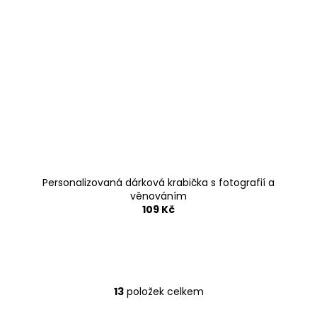
Personalizovaná dárková krabička s fotografií a
věnováním
109 Kč
13
položek celkem
O
v