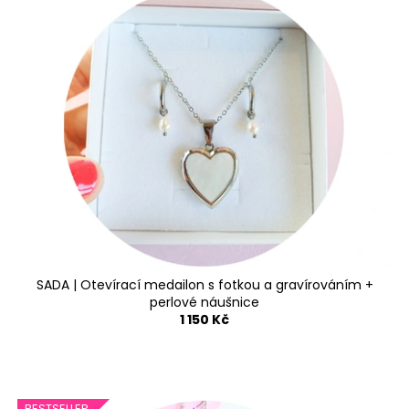
č
u
j
e
m
e
OTEVÍRACÍ
MEDAILON
S
FOTKOU
A
GRAVÍROVÁNÍM
-
OCELOVÉ
SRDCE
SADA | Otevírací medailon s fotkou a gravírováním +
perlové náušnice
950
1 150 Kč
Kč
BESTSELLER