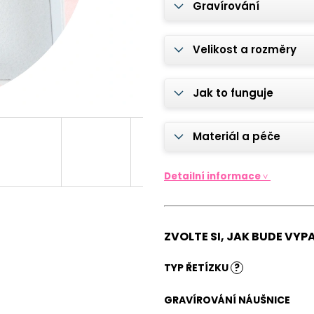
OCELOVÝ ŘETÍZEK TLAPKA S
VÝHODNA SADA |
Gravírování
GRAVÍROVÁNÍM JMÉNA PEJSKA
KLÍČE PREMIUM 
GRAVÍROVÁNÍM
570 Kč
735 Kč
Velikost a rozměry
Jak to funguje
Materiál a péče
Detailní informace ˅
ZVOLTE SI, JAK BUDE VYP
TYP ŘETÍZKU
?
GRAVÍROVÁNÍ NÁUŠNICE