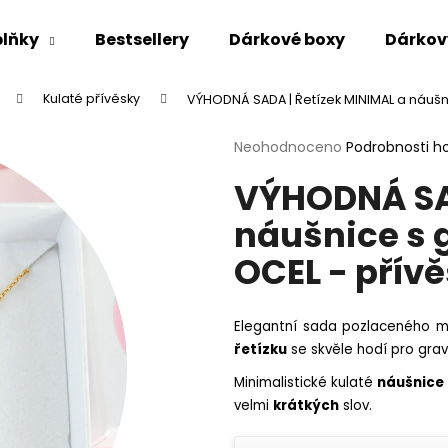
lňky
Bestsellery
Dárkové boxy
Dárkov
Kulaté přívěsky
VÝHODNÁ SADA | Řetízek MINIMAL a náušn
Co potřebujete najít?
Průměrné
Neohodnoceno
Podrobnosti h
hodnocení
VÝHODNÁ SAD
produktu
HLEDAT
je
náušnice s 
0,0
z
OCEL - přív
5
Doporučujeme
hvězdiček.
Elegantní sada pozlaceného 
řetízku
se skvěle hodí pro gra
Minimalistické kulaté
náušnice
velmi
krátkých
slov.