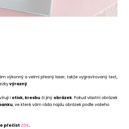
ám výkonný a velmi přesný laser, takže vygravírovaný text,
ezky
výrazný
.
ruji i
otisk, kresbu
či jiný
obrázek
. Pokud vlastní obrázek
banku
, ve které vám ráda najdu obrázek podle vašeho
te přečíst
ZDE
.