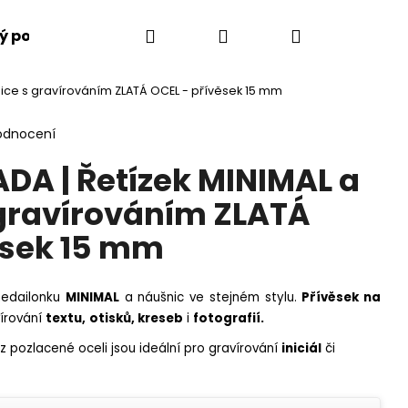
Hledat
Přihlášení
Nákupní
ý poukaz
Jak to funguje
Vše o gravírování
ice s gravírováním ZLATÁ OCEL - přívěsek 15 mm
košík
odnocení
A | Řetízek MINIMAL a
gravírováním ZLATÁ
ěsek 15 mm
medailonku
MINIMAL
a náušnic ve stejném stylu.
Přívěsek na
vírování
textu,
otisků, kreseb
i
fotografií.
z pozlacené oceli jsou ideální pro gravírování
iniciál
či
Následující