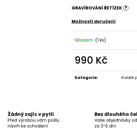
GRAVÍROVÁNÍ ŘETÍZEK
?
Možnosti doručení
Skladem
(1 ks)
990 Kč
Měrná
cena:
Kategorie
:
Kulaté 
Žádný zajíc v pytli
Bez dlouhého če
Před výrobou vám pošlu
Vaše objednávky o
návrh ke schválení
za 3-5 dní