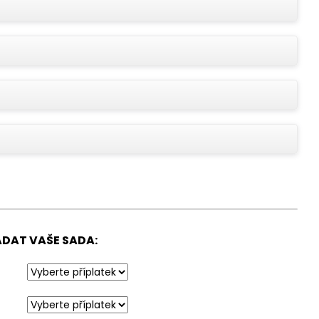
 2 KS PŘÍVĚSEK NA
S FOTKOU A
ADAT VAŠE SADA: