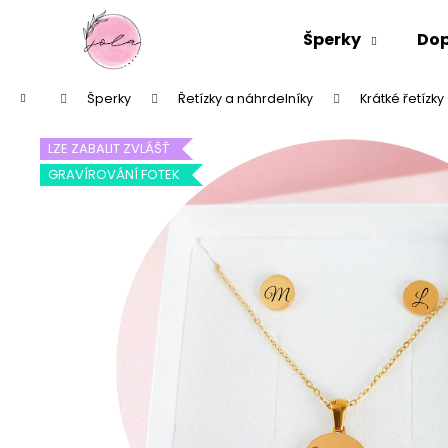
K
Přejít
na
o
Šperky
Dop
obsah
Zpět
Zpět
š
do
do
í
Domů
Šperky
Řetízky a náhrdelníky
Krátké řetízky
k
obchodu
obchodu
LZE ZABALIT ZVLÁŠŤ
GRAVÍROVÁNÍ FOTEK