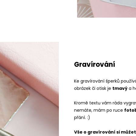
Gravírování
Ke gravírování šperků použív
obrázek či otisk je
tmavý
a h
Kromě textu vám ráda vygraví
nemáte, mám po ruce
foto
přání. :)
Vše o gravírování si může