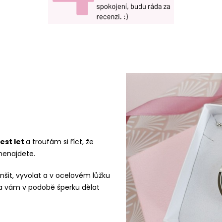
est let
a troufám si říct, že
nenajdete.
menšit, vyvolat a v ocelovém lůžku
 vám v podobě šperku dělat