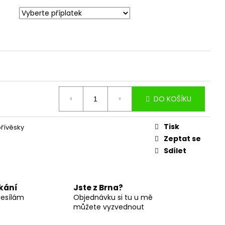
DO KOŠÍKU
Tisk
přívěsky
Zeptat se
Sdílet
kání
Jste z Brna?
desílám
Objednávku si tu u mě
můžete vyzvednout