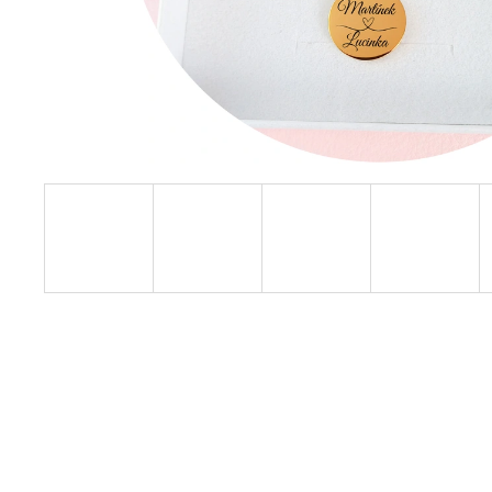
LŽIČKA S GRAVÍROVÁNÍM - ZLATÁ
189 Kč