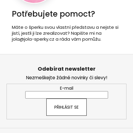
Potřebujete pomoct?
Máte o šperku svou vlastní představu a nejste si
jistí, jestli ji lze zrealizovat? Napište mi na
jola@jola-sperky.cz a ráda vám pomůžu.
Z
á
Odebírat newsletter
p
Nezmeškejte žádné novinky či slevy!
a
t
E-mail
í
PŘIHLÁSIT SE