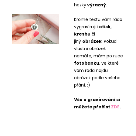
hezky
výrazný
.
Kromě textu vám ráda
vygravíruji i
otisk,
kresbu
či
jiný
obrázek
. Pokud
vlastní obrázek
nemáte, mám po ruce
fotobanku
, ve které
vám ráda najdu
obrázek podle vašeho
přání. :)
Vše o gravírování si
můžete přečíst
ZDE
.