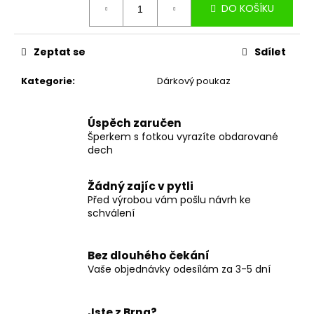
DO KOŠÍKU
cena:
Zeptat se
Sdílet
Kategorie
:
Dárkový poukaz
Úspěch zaručen
Šperkem s fotkou vyrazíte obdarované
dech
Žádný zajíc v pytli
Před výrobou vám pošlu návrh ke
schválení
Bez dlouhého čekání
Vaše objednávky odesílám za 3-5 dní
Jste z Brna?