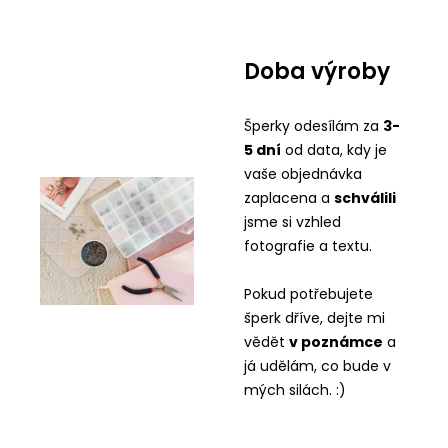
Doba výroby
Šperky odesílám za
3-
5 dní
od data, kdy je
vaše objednávka
zaplacena a
schválili
jsme si vzhled
fotografie a textu.
Pokud potřebujete
šperk dříve, dejte mi
vědět
v
poznámce
a
já udělám, co bude v
mých silách. :)