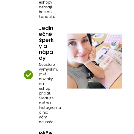
eshopy
nemají
čas ani
kapacitu.
Jedin
ečné
šperk
y a
nápa
dy
Neustále
vymýšlím,
jaké
novinky
na
eshop
přidat.
Sledujte
mě na
Instagramu
a nic
vám
neuteče.
Péče