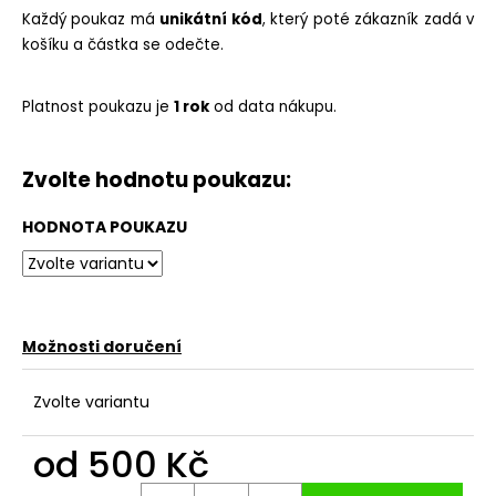
č
Každý poukaz má
unikátní kód
, který poté zákazník zadá v
u
košíku a částka se odečte.
j
e
m
Platnost poukazu je
1 rok
od data nákupu.
e
Zvolte hodnotu poukazu:
LŽIČKA
S
GRAVÍROVÁNÍM
HODNOTA POUKAZU
-
ZLATÁ
189
Kč
Možnosti doručení
Zvolte variantu
od
500 Kč
Měrná