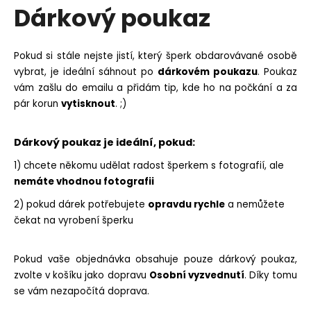
Dárkový poukaz
produktu
a
je
j
0,0
z
í
Pokud si stále nejste jistí, který šperk obdarovávané osobě
5
t
vybrat, je ideální sáhnout po
dárkovém poukazu
. Poukaz
hvězdiček.
?
vám zašlu do emailu a přidám tip, kde ho na počkání a za
pár korun
vytisknout
. ;)
Dárkový poukaz je ideální, pokud:
HLEDAT
1) chcete někomu udělat radost šperkem s fotografií, ale
nemáte vhodnou fotografii
2) pokud dárek potřebujete
opravdu rychle
a nemůžete
D
čekat na vyrobení šperku
o
p
Pokud vaše objednávka obsahuje pouze dárkový poukaz,
o
zvolte v košíku jako dopravu
Osobní vyzvednutí
. Díky tomu
r
se vám nezapočítá doprava.
u