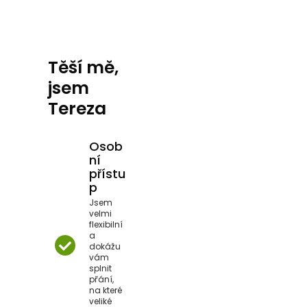
Těší mě,
jsem
Tereza
Osob
ní
přístu
p
Jsem
velmi
flexibilní
a
dokážu
vám
splnit
přání,
na které
veliké