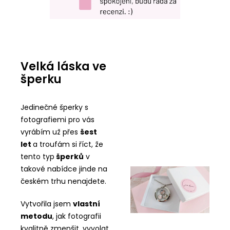
Velká láska ve
šperku
Jedinečné šperky s
fotografiemi pro vás
vyrábím už přes
šest
let
a troufám si říct, že
tento typ
šperků
v
takové nabídce jinde na
českém trhu nenajdete.
Vytvořila jsem
vlastní
metodu
, jak fotografii
kvalitně zmenšit, vyvolat