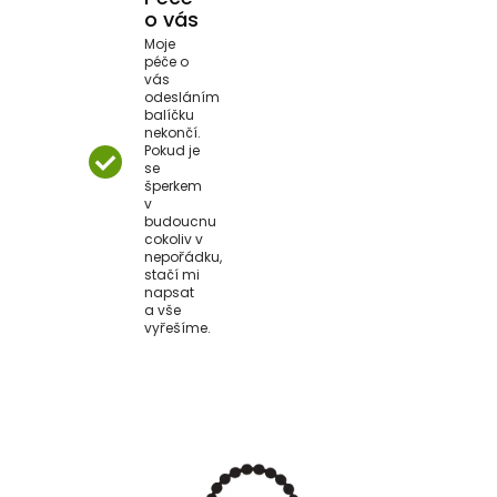
o vás
Moje
péče o
vás
odesláním
balíčku
nekončí.
Pokud je
se
šperkem
v
budoucnu
cokoliv v
nepořádku,
stačí mi
napsat
a vše
vyřešíme.